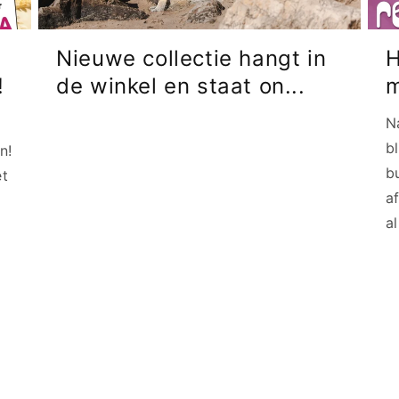
Nieuwe collectie hangt in
H
!
de winkel en staat on...
m
N
b
n!
b
et
a
al