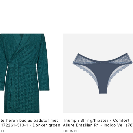
te heren badjas badstof met
Triumph String/hipster - Comfort
 172261-510-1 - Donker groen
Allure Brazilian R* - Indigo Veil (7
er:
Verkoper:
TTE
TRIUMPH