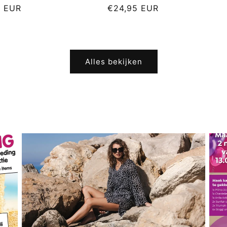
le
9 EUR
Normale
€24,95 EUR
prijs
Alles bekijken