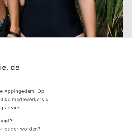
ie, de
 te Appingedam. Op
elijke medewerkers u
g advies.
aagt?
of ouder worden?