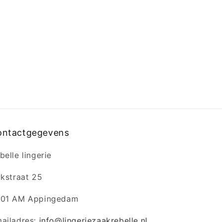
ontactgegevens
belle lingerie
jkstraat 25
01 AM Appingedam
ailadres:
info@lingeriezaakrebelle.nl