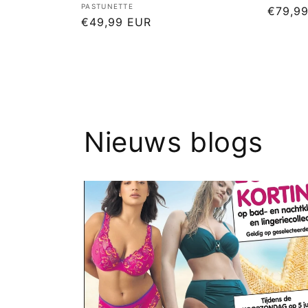
Verkoper:
PASTUNETTE
Norma
€79,9
Normale
€49,99 EUR
prijs
prijs
Nieuws blogs