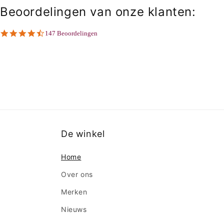
Beoordelingen van onze klanten:
4.6
147 Beoordelingen
star
rating
De winkel
Home
Over ons
Merken
Nieuws