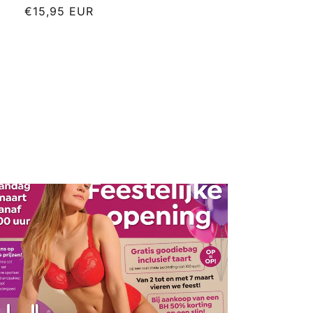
Normale
€15,95 EUR
prijs