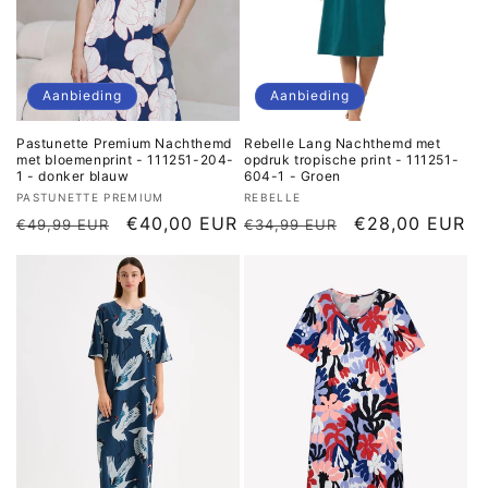
Aanbieding
Aanbieding
Pastunette Premium Nachthemd
Rebelle Lang Nachthemd met
met bloemenprint - 111251-204-
opdruk tropische print - 111251-
1 - donker blauw
604-1 - Groen
Verkoper:
Verkoper:
PASTUNETTE PREMIUM
REBELLE
Normale
Aanbiedingsprijs
€40,00 EUR
Normale
Aanbiedingspr
€28,00 EUR
€49,99 EUR
€34,99 EUR
prijs
prijs