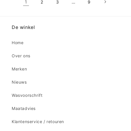
1
…
2
3
9
De winkel
Home
Over ons
Merken
Nieuws
Wasvoorschrift
Maatadvies
Klantenservice / retouren