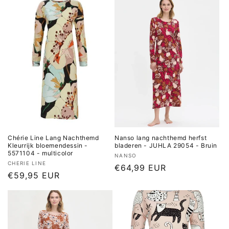
Chérie Line Lang Nachthemd
Nanso lang nachthemd herfst
Kleurrijk bloemendessin -
bladeren - JUHLA 29054 - Bruin
5571104 - multicolor
Verkoper:
NANSO
Verkoper:
CHERIE LINE
Normale
€64,99 EUR
Normale
€59,95 EUR
prijs
prijs