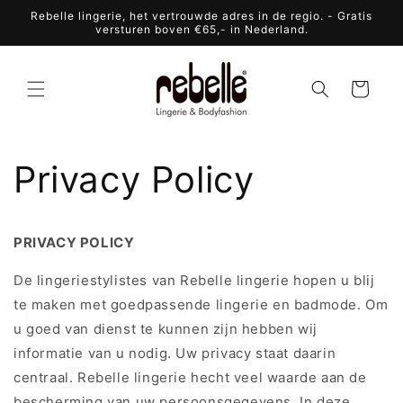
Meteen
Rebelle lingerie, het vertrouwde adres in de regio. - Gratis
naar de
versturen boven €65,- in Nederland.
content
Winkelwagen
Privacy Policy
PRIVACY POLICY
De lingeriestylistes van Rebelle lingerie hopen u blij
te maken met goedpassende lingerie en badmode. Om
u goed van dienst te kunnen zijn hebben wij
informatie van u nodig. Uw privacy staat daarin
centraal. Rebelle lingerie hecht veel waarde aan de
bescherming van uw persoonsgegevens. In deze