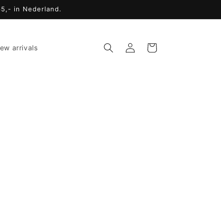
65,- in Nederland.
Inloggen
Winkelwagen
ew arrivals