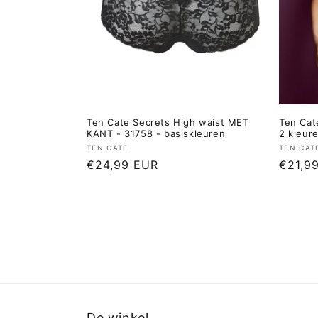
Ten Cate Secrets High waist MET
Ten Cat
KANT - 31758 - basiskleuren
2 kleur
Verkoper:
Verkop
TEN CATE
TEN CAT
Normale
€24,99 EUR
Norma
€21,9
prijs
prijs
De winkel