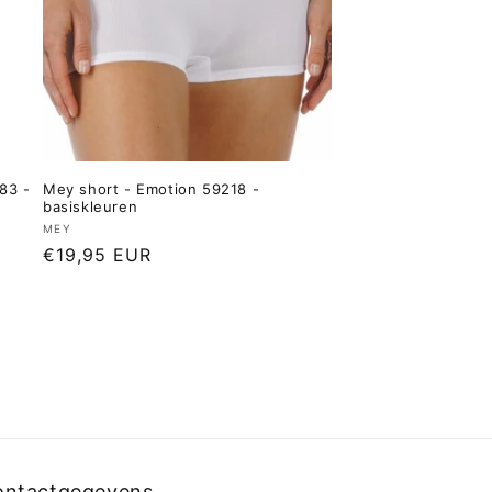
283 -
Mey short - Emotion 59218 -
basiskleuren
Verkoper:
MEY
Normale
€19,95 EUR
prijs
ontactgegevens