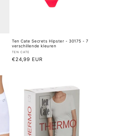
e
Ten Cate Secrets Hipster - 30175 - 7
verschillende kleuren
Verkoper:
TEN CATE
Normale
€24,99 EUR
prijs