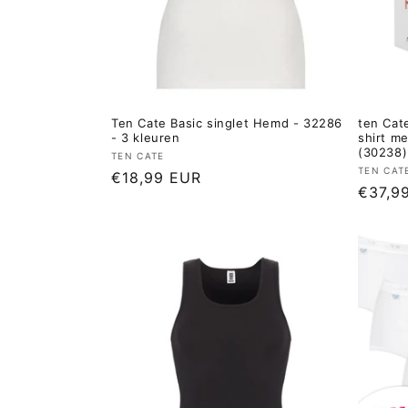
Ten Cate Basic singlet Hemd - 32286
ten Cat
- 3 kleuren
shirt m
(30238)
Verkoper:
TEN CATE
Verkop
TEN CAT
Normale
€18,99 EUR
Norma
€37,9
prijs
prijs