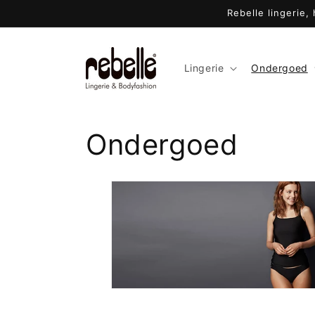
Meteen
Rebelle lingerie,
naar de
content
Lingerie
Ondergoed
C
Ondergoed
o
l
l
e