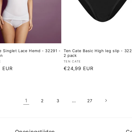
e Singlet Lace Hemd - 32291 -
Ten Cate Basic High leg slip - 32
en
2 pack
er:
Verkoper:
E
TEN CATE
le
9 EUR
Normale
€24,99 EUR
prijs
1
…
2
3
27
Openingstijden
C