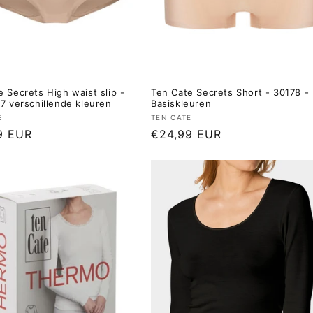
 Secrets High waist slip -
Ten Cate Secrets Short - 30178 -
 7 verschillende kleuren
Basiskleuren
er:
Verkoper:
E
TEN CATE
le
9 EUR
Normale
€24,99 EUR
prijs