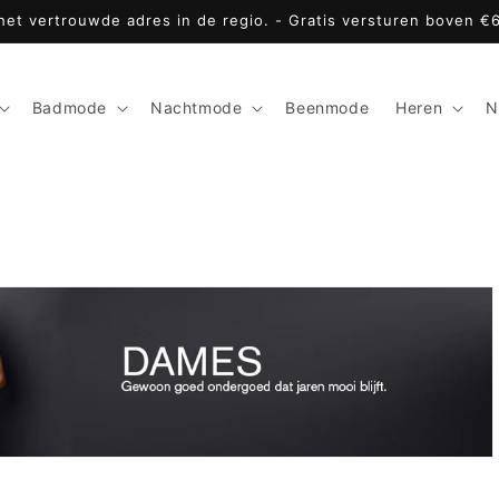
 het vertrouwde adres in de regio. - Gratis versturen boven €
Badmode
Nachtmode
Beenmode
Heren
N