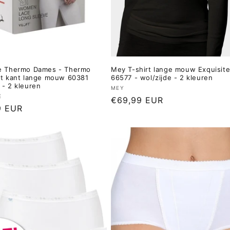
e Thermo Dames - Thermo
Mey T-shirt lange mouw Exquisit
et kant lange mouw 60381
66577 - wol/zijde - 2 kleuren
 - 2 kleuren
Verkoper:
MEY
er:
E
Normale
€69,99 EUR
le
9 EUR
prijs