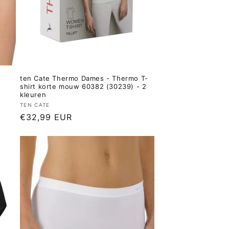
ten Cate Thermo Dames - Thermo T-
shirt korte mouw 60382 (30239) - 2
kleuren
Verkoper:
TEN CATE
Normale
€32,99 EUR
prijs