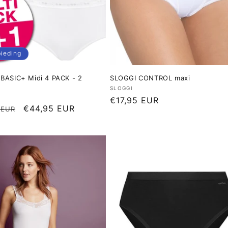
ieding
BASIC+ Midi 4 PACK - 2
SLOGGI CONTROL maxi
Verkoper:
SLOGGI
er:
Normale
€17,95 EUR
le
Aanbiedingsprijs
€44,95 EUR
 EUR
prijs