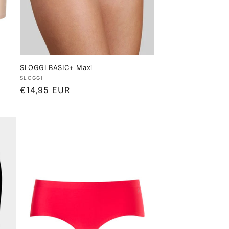
SLOGGI BASIC+ Maxi
Verkoper:
SLOGGI
Normale
€14,95 EUR
prijs