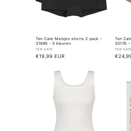
Ten Cate Meisjes shorts 2 pack -
Ten Cate
31986 - 5 kleuren
30176 -
Verkoper:
Verkop
TEN CATE
TEN CAT
Normale
€19,99 EUR
Norma
€24,9
prijs
prijs