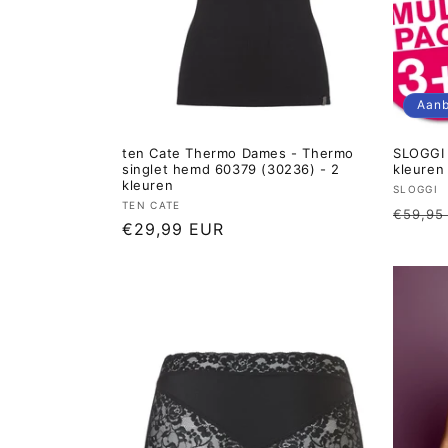
Aanb
ten Cate Thermo Dames - Thermo
SLOGGI 
singlet hemd 60379 (30236) - 2
kleuren
kleuren
Verkop
SLOGGI
Verkoper:
TEN CATE
Norma
€59,95
Normale
€29,99 EUR
prijs
prijs