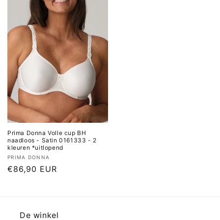
Prima Donna Volle cup BH
naadloos - Satin 0161333 - 2
kleuren *uitlopend
Verkoper:
PRIMA DONNA
Normale
€86,90 EUR
prijs
De winkel