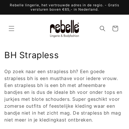
Meteen
Rebelle lingerie, het vertrouwde adres in de regio. - Gratis
naar de
versturen boven €65,- in Nederland.
content
Winkelwagen
C
BH Strapless
o
Op zoek naar een strapless bh? Een goede
l
strapless bh is een musthave voor iedere vrouw.
Een strapless bh is een bh met afneembare
l
bandjes en is dus de ideale bh voor onder tops en
e
jurkjes met blote schouders. Super geschikt voor
zomerse outfits of feestelijke kleding waar een
c
bandje niet in het zicht mag. De strapless bh mag
t
niet meer in je kledingkast ontbreken.