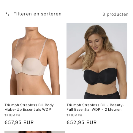
i
e
Filteren en sorteren
3 producten
:
Triumph Strapless BH Body
Triumph Strapless BH - Beauty-
Make-Up Essentials WDP
Full Essential WDP - 2 kleuren
Verkoper:
Verkoper:
TRIUMPH
TRIUMPH
Normale
€57,95 EUR
Normale
€52,95 EUR
prijs
prijs