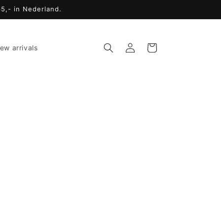
65,- in Nederland.
Inloggen
Winkelwagen
ew arrivals