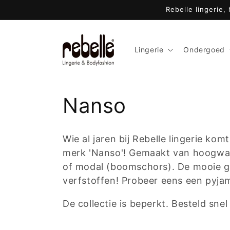
Meteen
Rebelle lingerie,
naar de
content
Lingerie
Ondergoed
C
Nanso
o
Wie al jaren bij Rebelle lingerie ko
l
merk 'Nanso'! Gemaakt van hoogwaar
of modal (boomschors). De mooie gr
l
verfstoffen! Probeer eens een pyj
De collectie is beperkt. Besteld sne
e