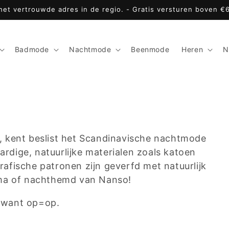
 het vertrouwde adres in de regio. - Gratis versturen boven €
Badmode
Nachtmode
Beenmode
Heren
N
mt, kent beslist het Scandinavische nachtmode
dige, natuurlijke materialen zoals katoen
afische patronen zijn geverfd met natuurlijk
ama of nachthemd van Nanso!
l want op=op.