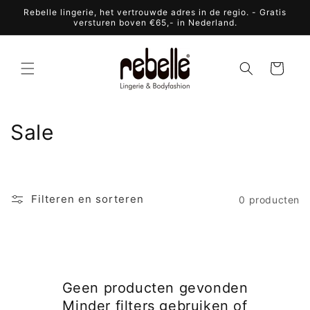
Meteen
Rebelle lingerie, het vertrouwde adres in de regio. - Gratis
naar de
versturen boven €65,- in Nederland.
content
Winkelwagen
C
Sale
o
l
Filteren en sorteren
0 producten
l
e
c
Geen producten gevonden
t
Minder filters gebruiken of