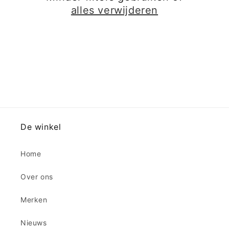
i
alles verwijderen
e
:
De winkel
Home
Over ons
Merken
Nieuws