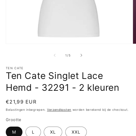
Media
M
1
2
openen
o
van
1
/
5
in
in
modaal
m
TEN CATE
Ten Cate Singlet Lace
Hemd - 32291 - 2 kleuren
Normale
€21,99 EUR
prijs
Belastingen inbegrepen.
Verzendkosten
worden berekend bij de checkout.
Grootte
M
L
XL
XXL