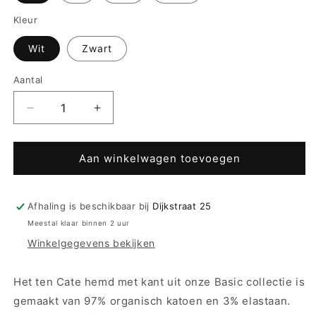
Kleur
Wit
Zwart
Aantal
Aantal
Aantal
verlagen
verhogen
voor
voor
Ten
Ten
Aan winkelwagen toevoegen
Cate
Cate
Singlet
Singlet
Lace
Lace
Afhaling is beschikbaar bij
Dijkstraat 25
Hemd
Hemd
Meestal klaar binnen 2 uur
-
-
Winkelgegevens bekijken
32291
32291
-
-
2
2
Het ten Cate hemd met kant uit onze Basic collectie is
kleuren
kleuren
gemaakt van 97% organisch katoen en 3% elastaan.