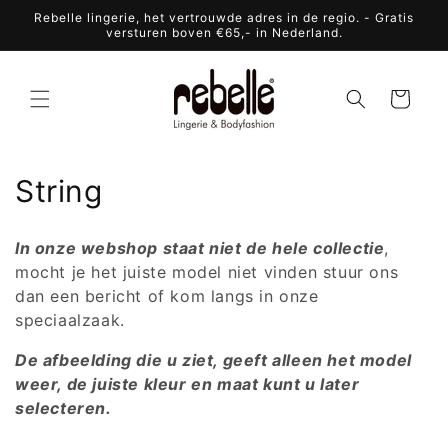
Meteen
Rebelle lingerie, het vertrouwde adres in de regio. - Gratis
naar de
versturen boven €65,- in Nederland.
content
Winkelwagen
C
String
o
In onze webshop staat niet de hele collectie
,
l
mocht je het juiste model niet vinden stuur ons
dan een bericht of kom langs in onze
l
speciaalzaak.
e
De afbeelding die u ziet, geeft alleen het model
c
weer, de juiste kleur en maat kunt u later
selecteren.
t