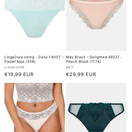
LingaDore string - Daily 1400T -
Mey Brazil - Delighted 49227 -
Pastel blue (358)
Peach Blush (1774)
Verkoper:
Verkoper:
LINGADORE
MEY
Normale
€19,99 EUR
Normale
€29,99 EUR
prijs
prijs