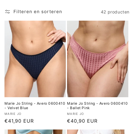
i
Filteren en sorteren
42 producten
e
:
Marie Jo String - Avero 0600410
Marie Jo String - Avero 0600410
- Velvet Blue
- Ballet Pink
Verkoper:
Verkoper:
MARIE JO
MARIE JO
Normale
€41,90 EUR
Normale
€40,90 EUR
prijs
prijs