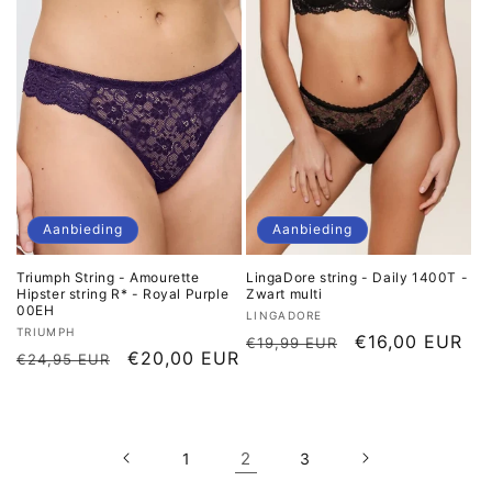
Aanbieding
Aanbieding
Triumph String - Amourette
LingaDore string - Daily 1400T -
Hipster string R* - Royal Purple
Zwart multi
00EH
Verkoper:
LINGADORE
Verkoper:
TRIUMPH
Normale
Aanbiedingspri
€16,00 EUR
€19,99 EUR
Normale
Aanbiedingsprijs
€20,00 EUR
€24,95 EUR
prijs
prijs
2
1
3