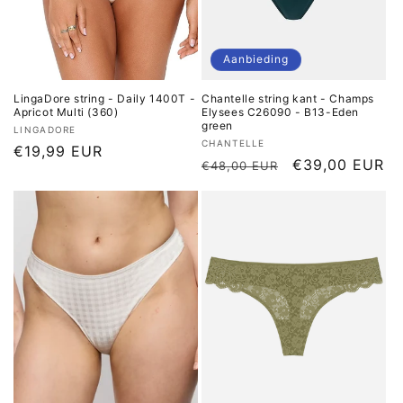
Aanbieding
LingaDore string - Daily 1400T -
Chantelle string kant - Champs
Apricot Multi (360)
Elysees C26090 - B13-Eden
green
Verkoper:
LINGADORE
Verkoper:
CHANTELLE
Normale
€19,99 EUR
Normale
Aanbiedingspr
€39,00 EUR
€48,00 EUR
prijs
prijs