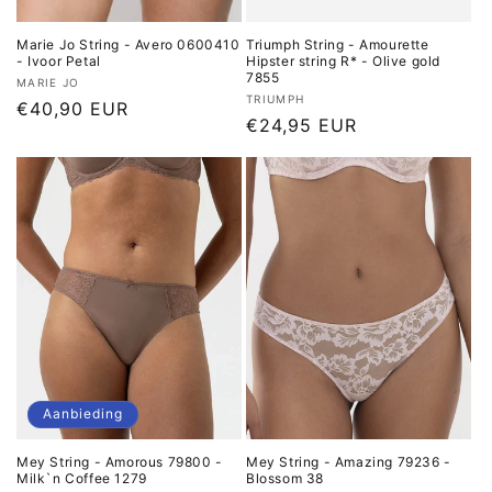
Marie Jo String - Avero 0600410
Triumph String - Amourette
- Ivoor Petal
Hipster string R* - Olive gold
7855
Verkoper:
MARIE JO
Verkoper:
TRIUMPH
Normale
€40,90 EUR
Normale
€24,95 EUR
prijs
prijs
Aanbieding
Mey String - Amorous 79800 -
Mey String - Amazing 79236 -
Milk`n Coffee 1279
Blossom 38