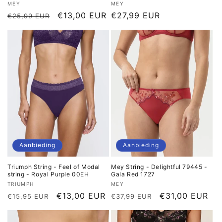
Verkoper:
Verkoper:
MEY
MEY
Normale
Aanbiedingsprijs
€13,00 EUR
Normale
€27,99 EUR
€25,99 EUR
prijs
prijs
Aanbieding
Aanbieding
Triumph String - Feel of Modal
Mey String - Delightful 79445 -
string - Royal Purple 00EH
Gala Red 1727
Verkoper:
Verkoper:
TRIUMPH
MEY
Normale
Aanbiedingsprijs
€13,00 EUR
Normale
Aanbiedingspri
€31,00 EUR
€15,95 EUR
€37,99 EUR
prijs
prijs