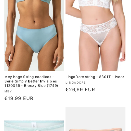
Mey hoge String naadloos -
LingaDore string - 8301T - Ivoor
Serie Simply Better Invisibles
Verkoper:
LINGADORE
1120055 - Breezy Blue (1749)
Normale
€26,99 EUR
Verkoper:
MEY
prijs
Normale
€19,99 EUR
prijs