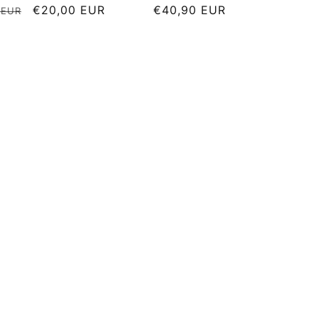
le
Aanbiedingsprijs
€20,00 EUR
Normale
€40,90 EUR
 EUR
prijs