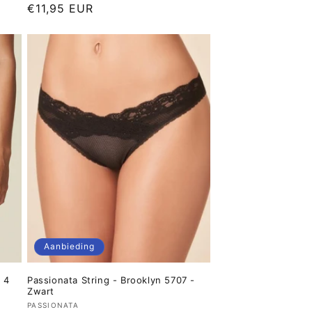
Normale
€11,95 EUR
prijs
Aanbieding
 4
Passionata String - Brooklyn 5707 -
Zwart
Verkoper:
PASSIONATA