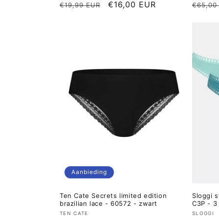
Normale
Aanbiedingsprijs
€16,00 EUR
Norma
€19,99 EUR
€65,00
prijs
prijs
Aanbieding
Ten Cate Secrets limited edition
Sloggi 
brazilian lace - 60572 - zwart
C3P - 3
Verkoper:
Verkop
TEN CATE
SLOGGI