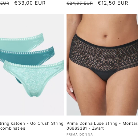
le
Aanbiedingsprijs
€33,00 EUR
Normale
Aanbiedingspri
€12,50 EUR
 EUR
€24,95 EUR
prijs
string katoen - Go Crush String
Prima Donna Luxe string - Montar
 combinaties
06663381 - Zwart
er:
Verkoper:
PRIMA DONNA