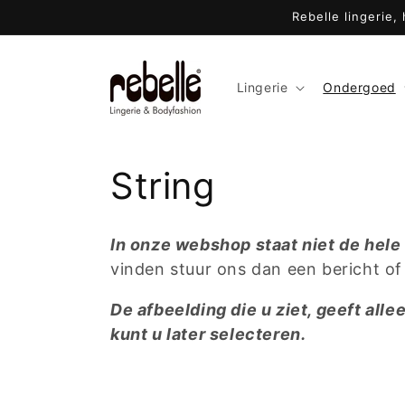
Meteen
Rebelle lingerie,
naar de
content
Lingerie
Ondergoed
C
String
o
In onze webshop staat niet de hele 
l
vinden stuur ons dan een bericht of
De afbeelding die u ziet, geeft alle
l
kunt u later selecteren.
e