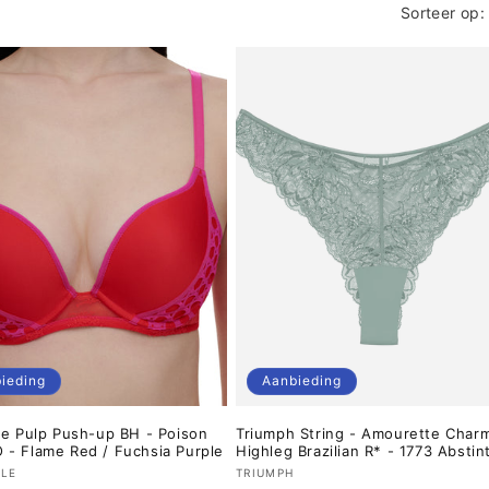
Sorteer op:
ieding
Aanbieding
le Pulp Push-up BH - Poison
Triumph String - Amourette Char
- Flame Red / Fuchsia Purple
Highleg Brazilian R* - 1773 Abstin
er:
Verkoper:
LE
TRIUMPH