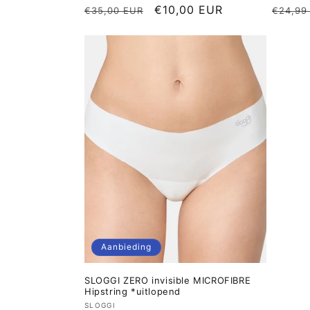
Normale
Aanbiedingsprijs
€10,00 EUR
Norma
€35,00 EUR
€24,99
prijs
prijs
Aanbieding
SLOGGI ZERO invisible MICROFIBRE
Hipstring *uitlopend
Verkoper:
SLOGGI