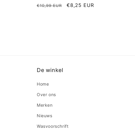
Normale
Aanbiedingsprijs
€8,25 EUR
€10,99 EUR
prijs
De winkel
Home
Over ons
Merken
Nieuws
Wasvoorschrift