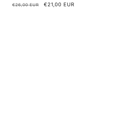
Normale
Aanbiedingsprijs
€21,00 EUR
€26,00 EUR
prijs