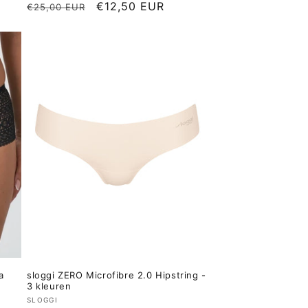
js
Normale
Aanbiedingsprijs
€12,50 EUR
€25,00 EUR
prijs
a
sloggi ZERO Microfibre 2.0 Hipstring -
3 kleuren
Verkoper:
SLOGGI