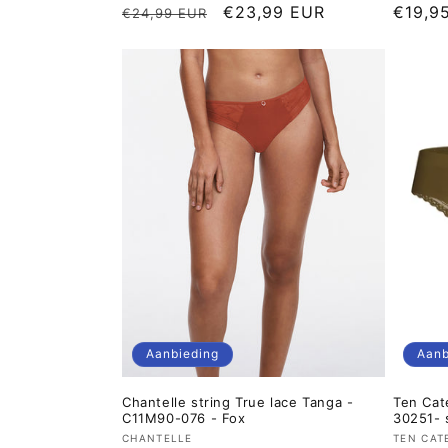
Normale
Aanbiedingsprijs
€23,99 EUR
Norma
€19,9
€24,99 EUR
prijs
prijs
Aanbieding
Aanb
Chantelle string True lace Tanga -
Ten Cat
C11M90-076 - Fox
30251- 
Verkoper:
Verkop
CHANTELLE
TEN CAT