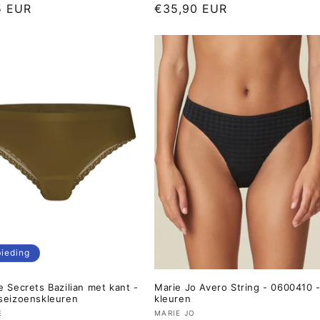
le
5 EUR
Normale
€35,90 EUR
prijs
ieding
e Secrets Bazilian met kant -
Marie Jo Avero String - 0600410 -
seizoenskleuren
kleuren
er:
Verkoper:
E
MARIE JO