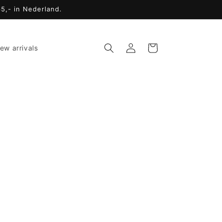
65,- in Nederland.
Inloggen
Winkelwagen
ew arrivals