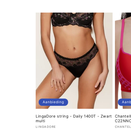
c
t
i
e
:
Aanbieding
Aanb
LingaDore string - Daily 1400T - Zwart
Chantel
multi
C22NNO 
Verkoper:
Verkop
LINGADORE
CHANTEL