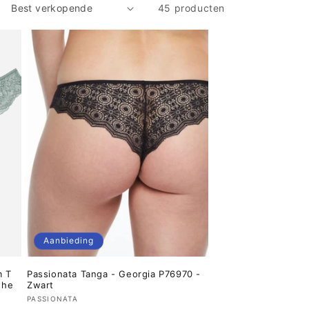
45 producten
Aanbieding
m T
Passionata Tanga - Georgia P76970 -
the
Zwart
Verkoper:
PASSIONATA