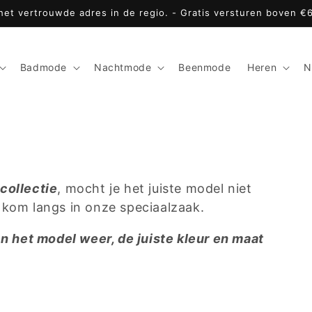
 het vertrouwde adres in de regio. - Gratis versturen boven €
Badmode
Nachtmode
Beenmode
Heren
N
collectie
, mocht je het juiste model niet
 kom langs in onze speciaalzaak.
en het model weer, de juiste kleur en maat