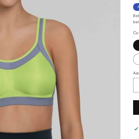
pr
Be
be
Cu
Aa