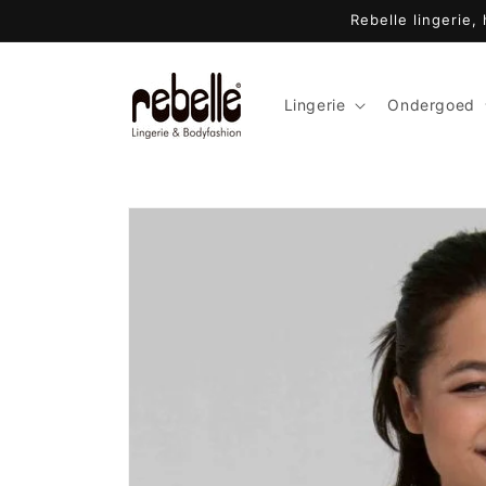
Meteen
Rebelle lingerie,
naar de
content
Lingerie
Ondergoed
Ga direct naar
productinformatie