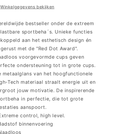
5529
5529
Winkelgegevens bekijken
-
-
844
844
Lime
Lime
reldwijde bestseller onder de extreem
light
light
lastbare sportbeha´s. Unieke functies
koppeld aan het esthetisch design én
tgerust met de "Red Dot Award".
adloos voorgevormde cups geven
rfecte ondersteuning tot in grote cups.
 metaalglans van het hoogfunctionele
gh-Tech materiaal straalt energie uit en
rgroot jouw motivatie. De inspirerende
ortbeha in perfectie, die tot grote
estaties aanspoort.
Extreme control, high level.
Badstof binnenvoering
Naadloos