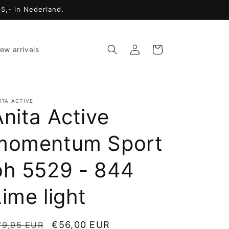
65,- in Nederland.
Inloggen
Winkelwagen
ew arrivals
ITA ACTIVE
Anita Active
momentum Sport
bh 5529 - 844
ime light
ormale
Aanbiedingsprijs
€56,00 EUR
79,95 EUR