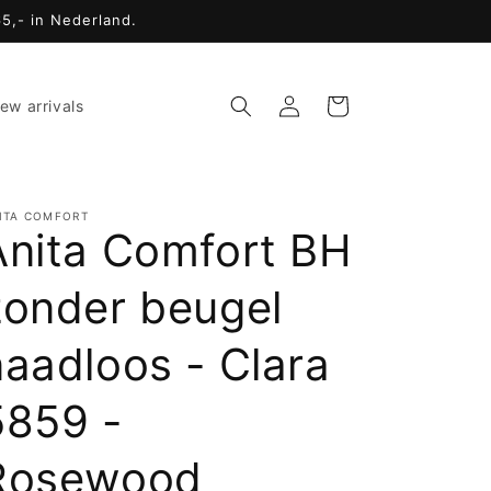
65,- in Nederland.
Inloggen
Winkelwagen
ew arrivals
ITA COMFORT
Anita Comfort BH
zonder beugel
naadloos - Clara
5859 -
Rosewood