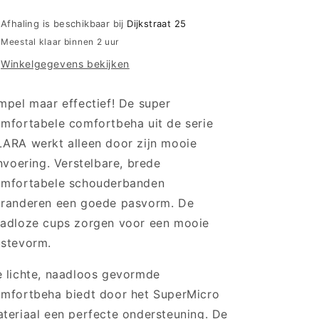
BH
BH
zonder
zonder
Afhaling is beschikbaar bij
Dijkstraat 25
beugel
beugel
Meestal klaar binnen 2 uur
naadloos
naadloos
Winkelgegevens bekijken
-
-
Clara
Clara
5859
5859
mpel maar effectief! De super
-
-
mfortabele comfortbeha uit de serie
Rosewood
Rosewood
ARA werkt alleen door zijn mooie
jnvoering. Verstelbare, brede
mfortabele schouderbanden
randeren een goede pasvorm. De
adloze cups zorgen voor een mooie
stevorm.
 lichte, naadloos gevormde
mfortbeha biedt door het SuperMicro
teriaal een perfecte ondersteuning. De