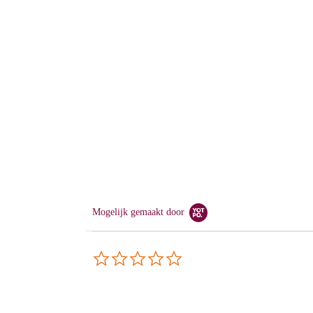
Mogelijk gemaakt door
0.0
star
rating