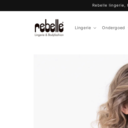
Meteen
Rebelle lingerie,
naar de
content
Lingerie
Ondergoed
Ga direct naar
productinformatie