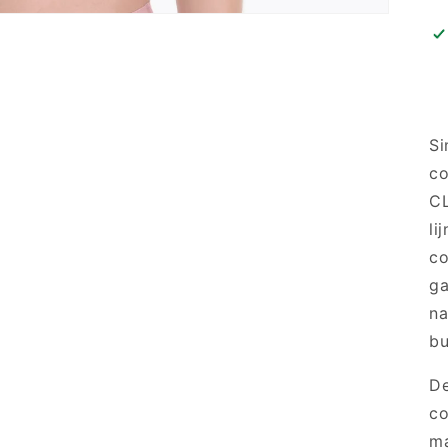
Si
co
CL
li
co
ga
na
bu
De
co
ma