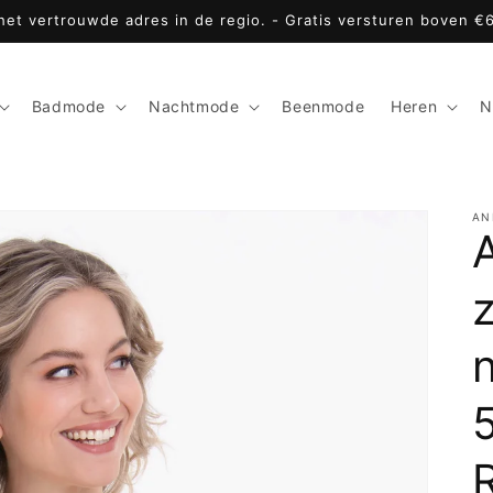
 het vertrouwde adres in de regio. - Gratis versturen boven €
Badmode
Nachtmode
Beenmode
Heren
N
AN