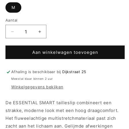
M
Aantal
Aantal
Aantal
verlagen
verhogen
voor
voor
Anita
Anita
Aan winkelwagen toevoegen
Comfort
Comfort
Tailleslip
Tailleslip
-
-
Afhaling is beschikbaar bij
Dijkstraat 25
Essential
Essential
Meestal klaar binnen 2 uur
Smart
Smart
Winkelgegevens bekijken
1903
1903
-
-
Shadow
Shadow
De ESSENTIAL SMART tailleslip combineert een
Blue
Blue
strakke, moderne look met een hoog draagcomfort.
Het fluweelachtige multistretchmateriaal past zich
zacht aan het lichaam aan. Gelijmde afwerkingen