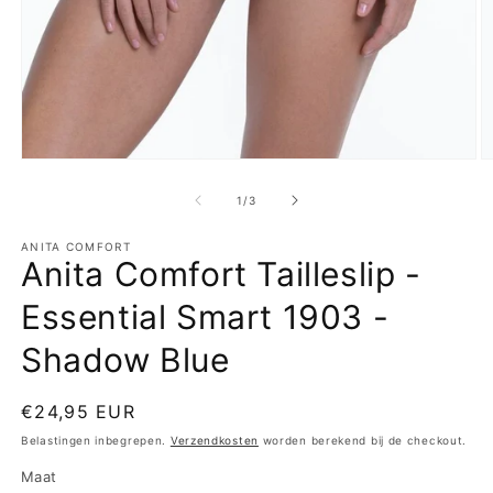
Media
M
1
2
openen
o
van
1
/
3
in
in
modaal
m
ANITA COMFORT
Anita Comfort Tailleslip -
Essential Smart 1903 -
Shadow Blue
Normale
€24,95 EUR
prijs
Belastingen inbegrepen.
Verzendkosten
worden berekend bij de checkout.
Maat