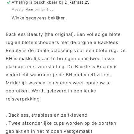
BEAUTY
BEAUTY
Afhaling is beschikbaar bij
Dijkstraat 25
(plak
(plak
Meestal klaar binnen 2 uur
bh)
bh)
Winkelgegevens bekijken
50EB
50EB
Backless Beauty (the original). Een volledige blote
rug en blote schouders met de orginele Backless
Beauty is de ideale oplossing voor een blote rug. De
BH is makkelijk aan te brengen door twee losse
plakcups met voorsluiting. De Backless Beauty is
vederlicht waardoor je de BH niet voelt zitten.
Makkelijk wasbaar en steeds weer opnieuw te
gebruiken. Wordt geleverd in een leuke
reisverpakking!
. Backless, strapless en zelfklevend
. Twee afzonderlijke cups worden op de borsten
geplakt en in het midden vastgemaakt