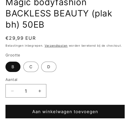
Magic bodyfashion
BACKLESS BEAUTY (plak
bh) 50EB
Normale
€29,99 EUR
prijs
Belastingen inbegrepen.
Verzendkosten
worden berekend bij de checkout.
Grootte
B
C
D
Aantal
Aantal
Aantal
verlagen
verhogen
voor
voor
Magic
Magic
Aan winkelwagen toevoegen
bodyfashion
bodyfashion
BACKLESS
BACKLESS