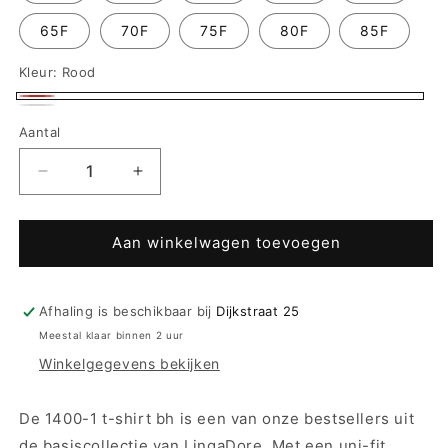
65F
70F
75F
80F
85F
Kleur:
Rood
Rood
Ivoor
Aantal
Aantal
Aantal
verlagen
verhogen
voor
voor
LingaDore
LingaDore
Aan winkelwagen toevoegen
voorgevormde
voorgevormde
tshirt
tshirt
bh
bh
Afhaling is beschikbaar bij
Dijkstraat 25
-
-
Meestal klaar binnen 2 uur
Daily
Daily
Winkelgegevens bekijken
1400-
1400-
1
1
-
-
De 1400-1 t-shirt bh is een van onze bestsellers uit
basis
basis
de basiscollectie van LingaDore. Met een uni-fit