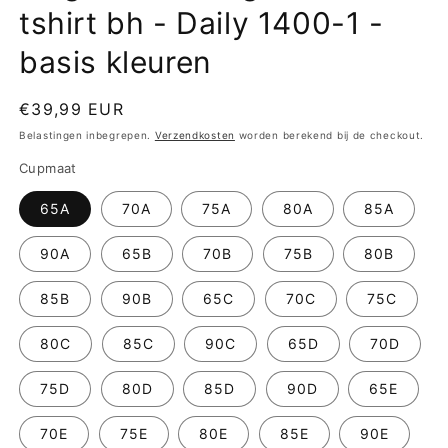
tshirt bh - Daily 1400-1 -
basis kleuren
Normale
€39,99 EUR
prijs
Belastingen inbegrepen.
Verzendkosten
worden berekend bij de checkout.
Cupmaat
65A
70A
75A
80A
85A
90A
65B
70B
75B
80B
85B
90B
65C
70C
75C
80C
85C
90C
65D
70D
75D
80D
85D
90D
65E
70E
75E
80E
85E
90E