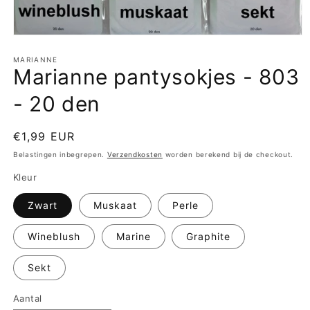
Media
1
openen
MARIANNE
Marianne pantysokjes - 803
in
modaal
- 20 den
Normale
€1,99 EUR
prijs
Belastingen inbegrepen.
Verzendkosten
worden berekend bij de checkout.
Kleur
Zwart
Muskaat
Perle
Wineblush
Marine
Graphite
Sekt
Aantal