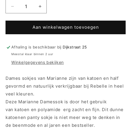
Aantal
Aantal
verlagen
verhogen
voor
voor
Marianne
Marianne
Aan winkelwagen toevoegen
pantysokjes
pantysokjes
-
-
803
803
Afhaling is beschikbaar bij
Dijkstraat 25
-
-
Meestal klaar binnen 2 uur
20
20
Winkelgegevens bekijken
den
den
Dames sokjes van Marianne zijn van katoen en half
gevormd en natuurlijk verkrijgbaar bij Rebelle in heel
veel kleuren.
Deze Marianne Damessok is door het gebruik
van katoen en polyamide erg zacht en fijn. Dit dunne
katoenen panty sokje is niet meer weg te denken in
de beenmode en al jaren een bestseller.