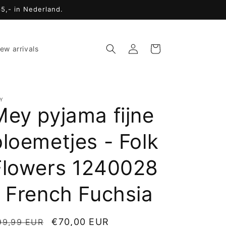
65,- in Nederland.
Inloggen
Winkelwagen
ew arrivals
Y
Mey pyjama fijne
bloemetjes - Folk
Flowers 1240028
- French Fuchsia
ormale
Aanbiedingsprijs
€70,00 EUR
99,99 EUR