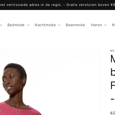
 het vertrouwde adres in de regio. - Gratis versturen boven €
Badmode
Nachtmode
Beenmode
Heren
N
ME
N
€