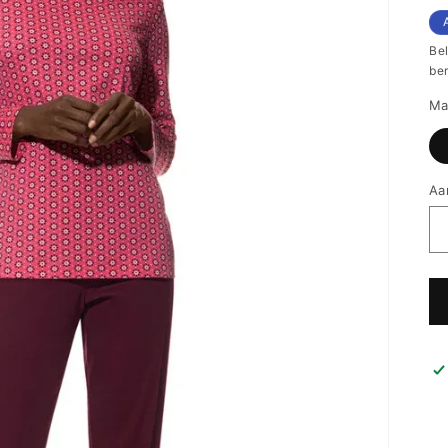
pr
Be
be
Ma
Aa