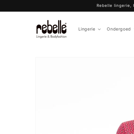
Meteen
Rebelle lingerie,
naar de
content
Lingerie
Ondergoed
Ga direct naar
productinformatie