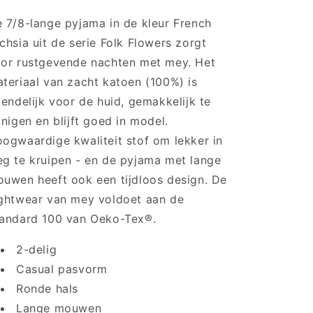
1240028
1240028
-
-
 7/8-lange pyjama in de kleur French
French
French
chsia uit de serie Folk Flowers zorgt
Fuchsia
Fuchsia
or rustgevende nachten met mey. Het
teriaal van zacht katoen (100%) is
iendelijk voor de huid, gemakkelijk te
inigen en blijft goed in model.
ogwaardige kwaliteit stof om lekker in
g te kruipen - en de pyjama met lange
uwen heeft ook een tijdloos design. De
ghtwear van mey voldoet aan de
andard 100 van Oeko-Tex®.
2-delig
Casual pasvorm
Ronde hals
Lange mouwen