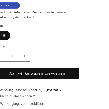
ijs
Aanbieding
lastingen inbegrepen.
Verzendkosten
worden
rekend bij de checkout.
at
46
ntal
Aantal
Aantal
verlagen
verhogen
voor
voor
Mey
Mey
Aan winkelwagen toevoegen
pyjama
pyjama
fijne
fijne
bloemetjes
bloemetjes
Afhaling is beschikbaar bij
Dijkstraat 25
-
-
Meestal klaar binnen 2 uur
Folk
Folk
Winkelgegevens bekijken
Flowers
Flowers