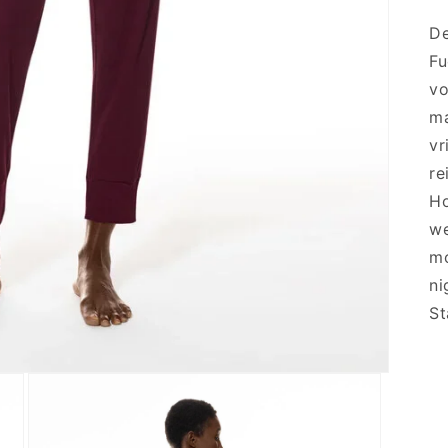
De
Fu
vo
ma
vr
re
Ho
we
mo
ni
St