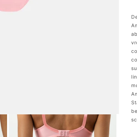
De
Am
ab
vr
co
co
su
li
mo
Am
St
be
sc