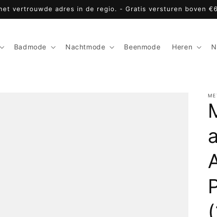
 het vertrouwde adres in de regio. - Gratis versturen boven €
Badmode
Nachtmode
Beenmode
Heren
N
ME