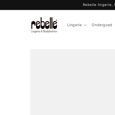
Meteen
Rebelle lingerie,
naar de
content
Lingerie
Ondergoed
Ga direct naar
productinformatie