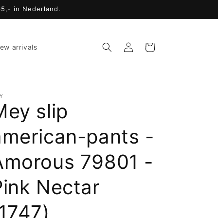
65,- in Nederland.
Inloggen
Winkelwagen
ew arrivals
Y
Mey slip
american-pants -
Amorous 79801 -
Pink Nectar
(1747)