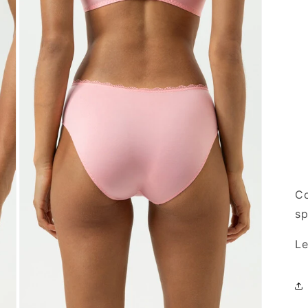
Co
sp
Le