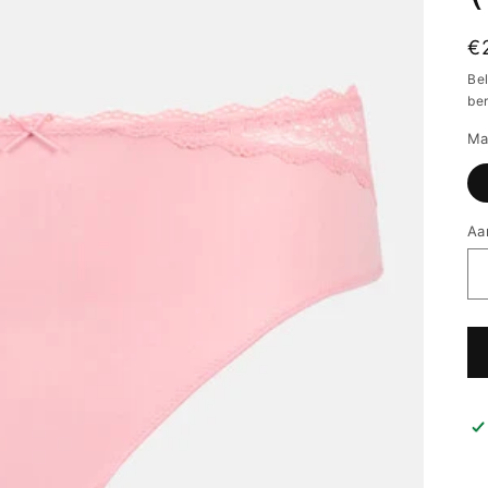
N
€
pr
Be
be
Ma
Aa