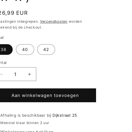
ormale
26,99 EUR
ijs
lastingen inbegrepen.
Verzendkosten
worden
rekend bij de checkout.
at
38
40
42
ntal
Aantal
Aantal
verlagen
verhogen
voor
voor
Mey
Mey
Aan winkelwagen toevoegen
slip
slip
american-
american-
pants
pants
Afhaling is beschikbaar bij
Dijkstraat 25
-
-
Meestal klaar binnen 2 uur
Amorous
Amorous
Winkelgegevens bekijken