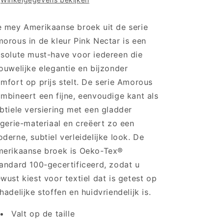
79801
79801
-
-
Pink
Pink
 mey Amerikaanse broek uit de serie
Nectar
Nectar
orous in de kleur Pink Nectar is een
(1747)
(1747)
solute must-have voor iedereen die
ouwelijke elegantie en bijzonder
mfort op prijs stelt. De serie Amorous
mbineert een fijne, eenvoudige kant als
btiele versiering met een gladder
ngerie-materiaal en creëert zo een
derne, subtiel verleidelijke look. De
erikaanse broek is Oeko-Tex®
andard 100-gecertificeerd, zodat u
wust kiest voor textiel dat is getest op
hadelijke stoffen en huidvriendelijk is.
Valt op de taille