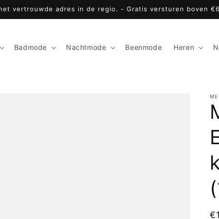
 het vertrouwde adres in de regio. - Gratis versturen boven €
Badmode
Nachtmode
Beenmode
Heren
N
ME
M
N
€