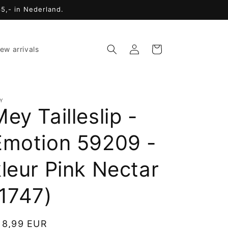
65,- in Nederland.
Inloggen
Winkelwagen
ew arrivals
Y
ey Tailleslip -
Emotion 59209 -
kleur Pink Nectar
(1747)
ormale
18,99 EUR