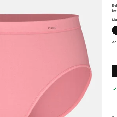
pr
Be
be
Ma
Aa