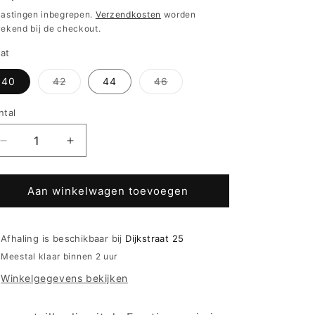
ijs
lastingen inbegrepen.
Verzendkosten
worden
rekend bij de checkout.
at
Variant
Variant
40
42
44
46
uitverkocht
uitverkocht
of
of
niet
niet
ntal
beschikbaar
beschikbaar
Aantal
Aantal
verlagen
verhogen
voor
voor
Mey
Mey
Aan winkelwagen toevoegen
Tailleslip
Tailleslip
-
-
Emotion
Emotion
Afhaling is beschikbaar bij
Dijkstraat 25
59209
59209
Meestal klaar binnen 2 uur
-
-
Winkelgegevens bekijken
kleur
kleur
Pink
Pink
Nectar
Nectar