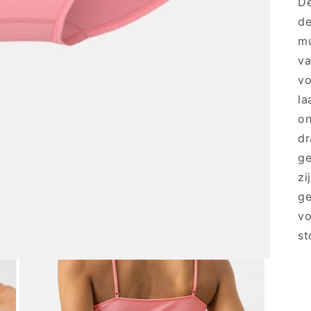
De
de
mu
va
vo
la
on
dr
ge
zi
ge
vo
st