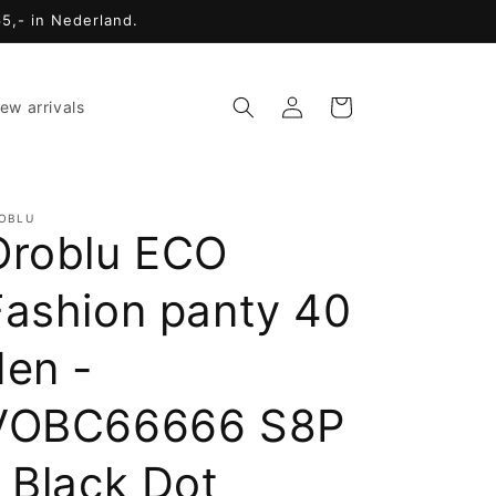
65,- in Nederland.
Inloggen
Winkelwagen
ew arrivals
OBLU
Oroblu ECO
Fashion panty 40
den -
VOBC66666 S8P
- Black Dot