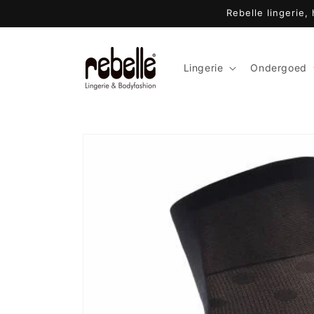
Meteen
Rebelle lingerie,
naar de
content
Lingerie
Ondergoed
Ga direct naar
productinformatie