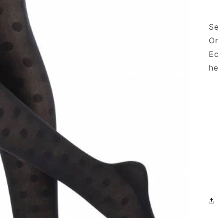
Se
Or
Ec
he