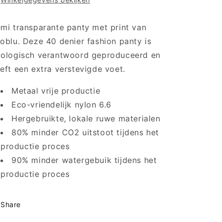
-
-
VOBC66666
VOBC66666
S8P
S8P
mi transparante panty met print van
-
-
oblu. Deze 40 denier fashion panty is
Black
Black
Dot
Dot
ologisch verantwoord geproduceerd en
eft een extra verstevigde voet.
Metaal vrije productie
Eco-vriendelijk nylon 6.6
Hergebruikte, lokale ruwe materialen
80% minder CO2 uitstoot tijdens het
productie proces
90% minder watergebuik tijdens het
productie proces
Share