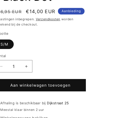
ormale
Aanbiedingsprijs
€14,00 EUR
16,95 EUR
Aanbieding
ijs
lastingen inbegrepen.
Verzendkosten
worden
rekend bij de checkout.
ootte
S/M
ntal
Aantal
Aantal
verlagen
verhogen
voor
voor
Oroblu
Oroblu
Aan winkelwagen toevoegen
ECO
ECO
Fashion
Fashion
panty
panty
Afhaling is beschikbaar bij
Dijkstraat 25
40
40
Meestal klaar binnen 2 uur
den
den
Winkelgegevens bekijken