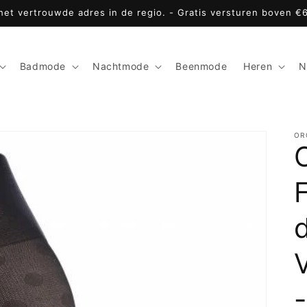
 het vertrouwde adres in de regio. - Gratis versturen boven €
Badmode
Nachtmode
Beenmode
Heren
N
OR