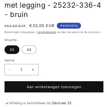
met legging - 25232-336-4
- bruin
Normale
Aanbiedingsprijs
€33,00 EUR
Aanbieding
€64,99 EUR
prijs
Belastingen inbegrepen.
Verzendkosten
worden berekend bij de checkout.
Grootte
38
40
Aantal
Aantal
Aantal
verlagen
verhogen
voor
voor
Pastunette
Pastunette
Aan winkelwagen toevoegen
Deluxe
Deluxe
Pyjama
Pyjama
met
met
Afhaling is beschikbaar bij
Dijkstraat 25
legging
legging