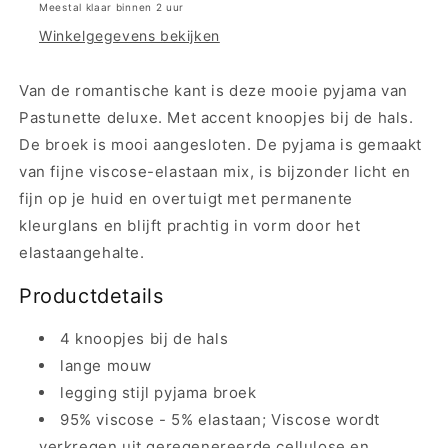
Meestal klaar binnen 2 uur
-
-
Winkelgegevens bekijken
25232-
25232-
336-
336-
4
4
Van de romantische kant is deze mooie pyjama van
-
-
Pastunette deluxe. Met accent knoopjes bij de hals.
bruin
bruin
De broek is mooi aangesloten. De pyjama is gemaakt
van fijne viscose-elastaan mix, is bijzonder licht en
fijn op je huid en overtuigt met permanente
kleurglans en blijft prachtig in vorm door het
elastaangehalte.
Productdetails
4 knoopjes bij de hals
lange mouw
legging stijl pyjama broek
95% viscose - 5% elastaan; Viscose wordt
verkregen uit geregenereerde cellulose en