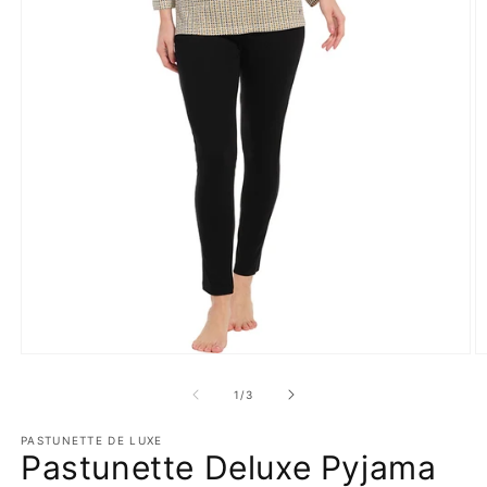
Media
M
1
2
openen
o
van
1
/
3
in
in
modaal
m
PASTUNETTE DE LUXE
Pastunette Deluxe Pyjama