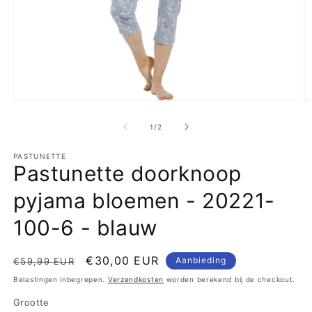
Media
M
1
2
openen
o
van
1
/
2
in
in
modaal
m
PASTUNETTE
Pastunette doorknoop
pyjama bloemen - 20221-
100-6 - blauw
Normale
Aanbiedingsprijs
€30,00 EUR
Aanbieding
€59,99 EUR
prijs
Belastingen inbegrepen.
Verzendkosten
worden berekend bij de checkout.
Grootte