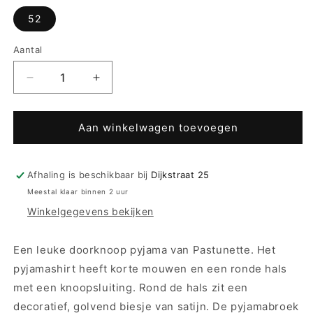
52
Aantal
Aantal
Aantal
verlagen
verhogen
voor
voor
Pastunette
Pastunette
Aan winkelwagen toevoegen
doorknoop
doorknoop
pyjama
pyjama
bloemen
bloemen
Afhaling is beschikbaar bij
Dijkstraat 25
-
-
Meestal klaar binnen 2 uur
20221-
20221-
Winkelgegevens bekijken
100-
100-
6
6
-
-
Een leuke doorknoop pyjama van Pastunette. Het
blauw
blauw
pyjamashirt heeft korte mouwen en een ronde hals
met een knoopsluiting. Rond de hals zit een
decoratief, golvend biesje van satijn. De pyjamabroek