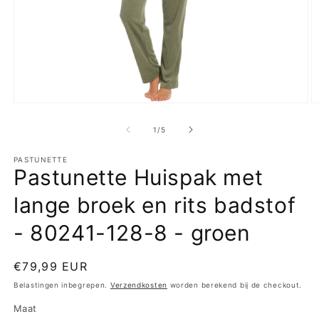
Media
M
1
2
openen
o
van
1
/
5
in
in
modaal
m
PASTUNETTE
Pastunette Huispak met
lange broek en rits badstof
- 80241-128-8 - groen
Normale
€79,99 EUR
prijs
Belastingen inbegrepen.
Verzendkosten
worden berekend bij de checkout.
Maat