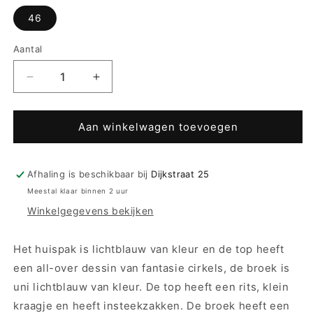
46
Aantal
Aantal
Aantal
verlagen
verhogen
voor
voor
Pastunette
Pastunette
Aan winkelwagen toevoegen
Huispak
Huispak
met
met
lange
lange
Afhaling is beschikbaar bij
Dijkstraat 25
broek
broek
Meestal klaar binnen 2 uur
en
en
Winkelgegevens bekijken
rits
rits
badstof
badstof
-
-
Het huispak is lichtblauw van kleur en de top heeft
80241-
80241-
een all-over dessin van fantasie cirkels, de broek is
128-
128-
uni lichtblauw van kleur. De top heeft een rits, klein
8
8
-
-
kraagje en heeft insteekzakken. De broek heeft een