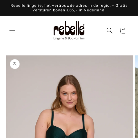
Meteen
Rebelle lingerie, het vertrouwde adres in de regio. - Gratis
naar de
versturen boven €65,- in Nederland.
content
Winkelwagen
a direct naar
roductinformatie