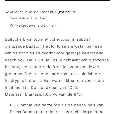
Donna
Donna
Swim
Swim
beugel
beugel
Afhaling is beschikbaar bij
Dijkstraat 25
bikiniset
bikiniset
Meestal klaar binnen 2 uur
-
-
Winkelgegevens bekijken
Mangalore
Mangalore
4012110/4012151
4012110/4012151
-
-
Stijlvolle bikinitop met volle cups, in subtiel
Jewel
Jewel
glanzende badstof. Het tortoise sierdetail aan een
Green
Green
van de bandjes en middenvoor geeft je een trendy
beachlook. De Bikini tailleslip gemaakt van glanzende
badstof, met flatterende fronsjes vooraan. Jewel
green heeft een diepe ondertoon dat ook lichtere
huidtypes flatteert. Een warme kleur die voor ieder
heel mooi is. Dé modekleur van 2025.
Materiaal: Elastaan:16%, Polyamide:84%
Cupmaat valt hetzelfde als de beugelbh's van
Prima Donna (iets ruimter in vergelijking met de