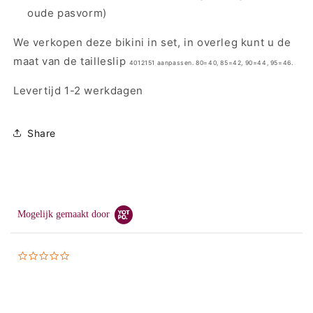
oude pasvorm)
We verkopen deze bikini in set, in overleg kunt u de
maat van de tailleslip
4012151
aanpassen. 80=40, 85=42, 90=44, 95=46.
Levertijd 1-2 werkdagen
Share
Mogelijk gemaakt door
0.0
star
rating