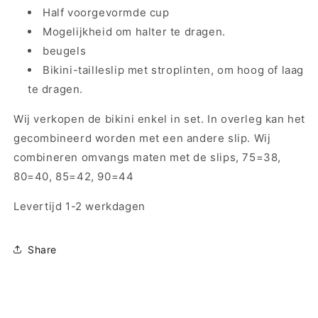
+
+
Half voorgevormde cup
4012552
4012552
Mogelijkheid om halter te dragen.
-
-
Sunset
Sunset
beugels
Nile
Nile
Bikini-tailleslip met stroplinten, om hoog of laag
te dragen.
Wij verkopen de bikini enkel in set. In overleg kan het
gecombineerd worden met een andere slip. Wij
combineren omvangs maten met de slips, 75=38,
80=40, 85=42, 90=44
Levertijd 1-2 werkdagen
Share