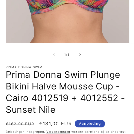
Media
M
1
2
openen
o
van
1
/
8
in
in
modaal
m
PRIMA DONNA SWIM
Prima Donna Swim Plunge
Bikini Halve Mousse Cup -
Cairo 4012519 + 4012552 -
Sunset Nile
Normale
Aanbiedingsprijs
€131,00 EUR
Aanbieding
€162,90 EUR
prijs
Belastingen inbegrepen.
Verzendkosten
worden berekend bij de checkout.