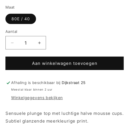
Maat
80E / 40
Aantal
Aantal
Aantal
verlagen
verhogen
voor
voor
Prima
Prima
Aan winkelwagen toevoegen
Donna
Donna
Swim
Swim
Plunge
Plunge
Afhaling is beschikbaar bij
Dijkstraat 25
Bikini
Bikini
Meestal klaar binnen 2 uur
Halve
Halve
Winkelgegevens bekijken
Mousse
Mousse
Cup
Cup
-
-
Sensuele plunge top met luchtige halve mousse cups.
Cairo
Cairo
Subtiel glanzende meerkleurige print.
4012519
4012519