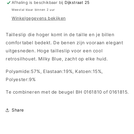
-
-
Afhaling is beschikbaar bij
Dijkstraat 25
Deauville
Deauville
Meestal klaar binnen 2 uur
0561816
0561816
Winkelgegevens bekijken
-
-
Milky
Milky
Blue
Blue
Tailleslip die hoger komt in de taille en je billen
comfortabel bedekt. De benen zijn vooraan elegant
uitgesneden. Hoge tailleslip voor een cool
retrosilhouet. Milky Blue, zacht op elke huid.
Polyamide:57%, Elastaan:19%, Katoen:15%,
Polyester:9%
Te combineren met de beugel BH 0161810 of 0161815.
Share