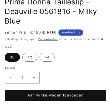
Prima Donna Tailleslip -
Deauville 0561816 - Milky
Blue
Normale
Aanbiedingsprijs
€49,00 EUR
Aanbieding
€60,90 EUR
prijs
Belastingen inbegrepen.
Verzendkosten
worden berekend bij de checkout.
Maat
38
42
44
Aantal
Aantal
Aantal
verlagen
verhogen
voor
voor
Prima
Prima
Aan winkelwagen toevoegen
Donna
Donna
Tailleslip
Tailleslip