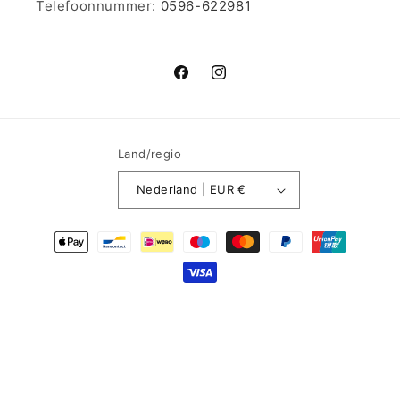
Telefoonnummer:
0596-622981
Facebook
Instagram
Land/regio
Nederland | EUR €
Betaalmethoden
© 2026,
Rebelle Lingerie
Powered by Shopify
Terugbetalingsbeleid
Privacybeleid
Algemene voorwaarden
Verzendbeleid
Contactgegevens