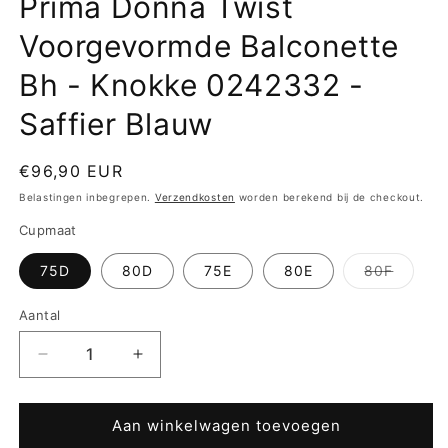
Prima Donna Twist
Voorgevormde Balconette
Bh - Knokke 0242332 -
Saffier Blauw
Normale
€96,90 EUR
prijs
Belastingen inbegrepen.
Verzendkosten
worden berekend bij de checkout.
Cupmaat
Variant
75D
80D
75E
80E
80F
uitverk
of
niet
Aantal
beschi
Aantal
Aantal
verlagen
verhogen
voor
voor
Prima
Prima
Aan winkelwagen toevoegen
Donna
Donna