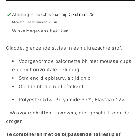
Twist
Twist
Voorgevormde
Voorgevormde
Afhaling is beschikbaar bij
Dijkstraat 25
Balconette
Balconette
Meestal klaar binnen 2 uur
Bh
Bh
Winkelgegevens bekijken
-
-
Knokke
Knokke
0242332
0242332
Gladde, glanzende styles in een ultrazachte stof.
-
-
Saffier
Saffier
Voorgevormde balconette bh met mousse cups
Blauw
Blauw
en een horizontale belijning.
Stralend diepblauw, altijd chic
Gladde bh die niet aftekent
Polyester:51%, Polyamide:37%, Elastaan:12%
- Wasvoorschriften: Handwas, niet geschikt voor de
droger
Te combineren met de bijpassende Tailleslip of