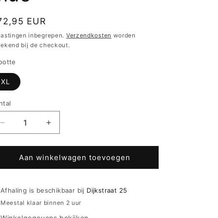
ormale
72,95 EUR
ijs
lastingen inbegrepen.
Verzendkosten
worden
rekend bij de checkout.
ootte
XL
ntal
Aantal
Aantal
verlagen
verhogen
voor
voor
Ringella
Ringella
Aan winkelwagen toevoegen
Badjas
Badjas
Unisex
Unisex
met
met
Afhaling is beschikbaar bij
Dijkstraat 25
capuchon
capuchon
Meestal klaar binnen 2 uur
-
-
Winkelgegevens bekijken