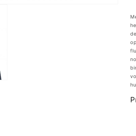
Me
he
de
op
fl
no
bi
vo
hu
P