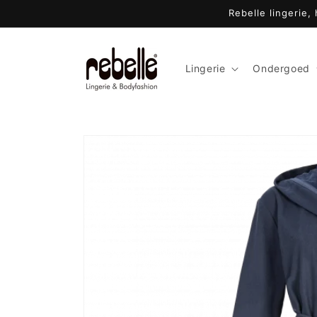
Meteen
Rebelle lingerie,
naar de
content
Lingerie
Ondergoed
Ga direct naar
productinformatie