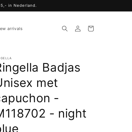
65,- in Nederland.
Inloggen
Winkelwagen
ew arrivals
NGELLA
Ringella Badjas
Unisex met
capuchon -
M118702 - night
blue