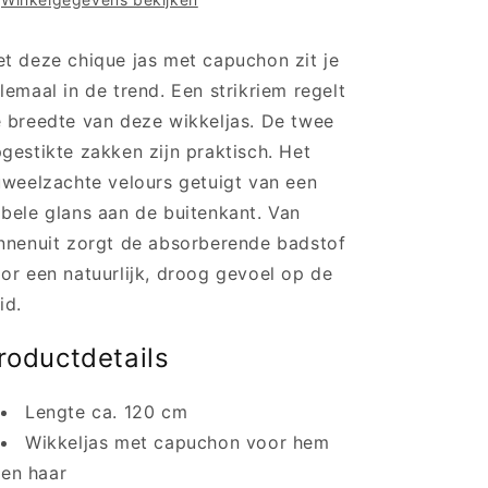
M118702
M118702
-
-
night
night
t deze chique jas met capuchon zit je
blue
blue
lemaal in de trend. Een strikriem regelt
 breedte van deze wikkeljas. De twee
gestikte zakken zijn praktisch. Het
uweelzachte velours getuigt van een
bele glans aan de buitenkant. Van
nnenuit zorgt de absorberende badstof
or een natuurlijk, droog gevoel op de
id.
roductdetails
Lengte ca. 120 cm
Wikkeljas met capuchon voor hem
en haar