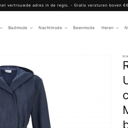
 het vertrouwde adres in de regio. - Gratis versturen boven €
Badmode
Nachtmode
Beenmode
Heren
N
RI