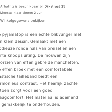
knoopsluiting
knoopsluiting
Afhaling is beschikbaar bij
Dijkstraat 25
en
en
Meestal klaar binnen 2 uur
boorden
boorden
Winkelgegevens bekijken
-
-
4541289
4541289
-
-
 pyjamatop is een echte blikvanger met
Donker
Donker
n klein dessin. Gemaakt met een
blauw
blauw
dieuze ronde hals van breisel en een
rte knoopsluiting. De mouwen zijn
orzien van effen gebreide manchetten.
 effen broek met een comfortabele
astische tailleband biedt een
rmonieus contrast. Het heerlijk zachte
toen zorgt voor een goed
aagcomfort. Het materiaal is ademend
 gemakkelijk te onderhouden.