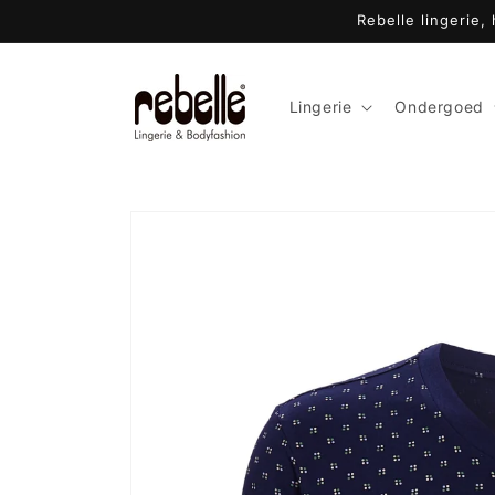
Meteen
Rebelle lingerie,
naar de
content
Lingerie
Ondergoed
Ga direct naar
productinformatie