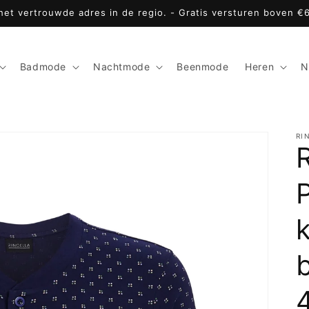
 het vertrouwde adres in de regio. - Gratis versturen boven €
Badmode
Nachtmode
Beenmode
Heren
N
RI