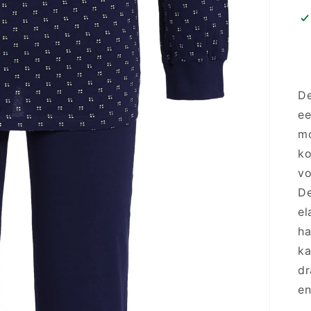
De
ee
mo
ko
vo
De
el
ha
ka
dr
en