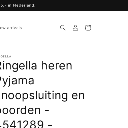
65,- in Nederland.
Inloggen
Winkelwagen
ew arrivals
NGELLA
Ringella heren
Pyjama
knoopsluiting en
boorden -
4541289 -