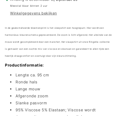
bloemenprint
bloemenprint
Meestal klaar binnen 2 uur
-
-
Winkelgegevens bekijken
4511013
4511013
-
-
wijnrood
wijnrood
In de geabstraheerde bloemenprint is het sleepshirt een hoogtepunt. Hier wordt een
harmonieus kleurenschema gepresenteerd. De zoom is licht afgerond. Het uiteinde van de
mouw wordt gecompleteerd door een manchet. Het slaapshirt uit onze Ringella-collectie
is gemaakt van een zachte mix van viscose en elastaan en garandeert te allen tijde een
heerlijk draagcomfort en overtuigt door zijn kleurschittering.
Productinformatie:
Lengte ca. 95 cm
Ronde hals
Lange mouw
Afgeronde zoom
Slanke pasvorm
95% Viscose 5% Elastaan;
Viscose wordt