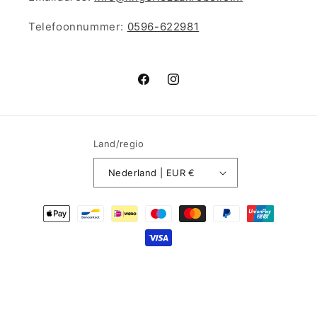
Telefoonnummer:
0596-622981
Facebook
Instagram
Land/regio
Nederland | EUR €
Betaalmethoden
© 2026,
Rebelle Lingerie
Powered by Shopify
Terugbetalingsbeleid
Privacybeleid
Algemene voorwaarden
Verzendbeleid
Contactgegevens