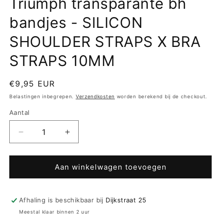
Triumph transparante bh
bandjes - SILICON
SHOULDER STRAPS X BRA
STRAPS 10MM
Normale
€9,95 EUR
prijs
Belastingen inbegrepen.
Verzendkosten
worden berekend bij de checkout.
Aantal
Aantal
Aantal
verlagen
verhogen
voor
voor
Triumph
Triumph
Aan winkelwagen toevoegen
transparante
transparante
bh
bh
bandjes
bandjes
Afhaling is beschikbaar bij
Dijkstraat 25
-
-
Meestal klaar binnen 2 uur
SILICON
SILICON