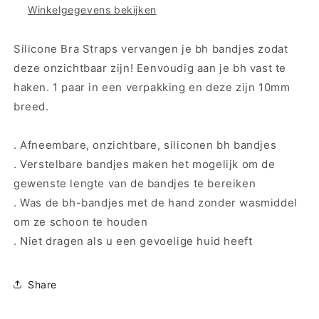
Winkelgegevens bekijken
SHOULDER
SHOULDER
STRAPS
STRAPS
X
X
Silicone Bra Straps vervangen je bh bandjes zodat
BRA
BRA
deze onzichtbaar zijn! Eenvoudig aan je bh vast te
STRAPS
STRAPS
haken. 1 paar in een verpakking en deze zijn 10mm
10MM
10MM
breed.
. Afneembare, onzichtbare, siliconen bh bandjes
. Verstelbare bandjes maken het mogelijk om de
gewenste lengte van de bandjes te bereiken
. Was de bh-bandjes met de hand zonder wasmiddel
om ze schoon te houden
. Niet dragen als u een gevoelige huid heeft
Share