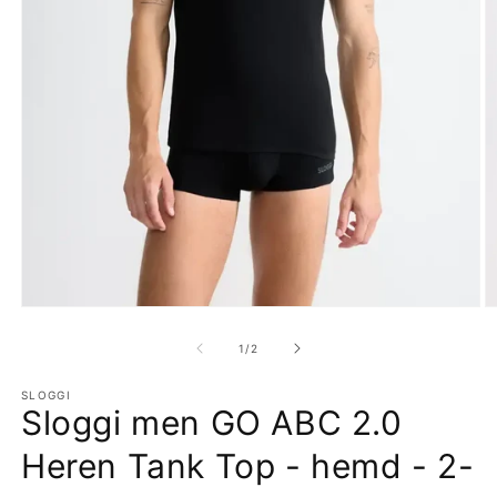
Media
M
1
2
openen
o
van
1
/
2
in
in
modaal
m
SLOGGI
Sloggi men GO ABC 2.0
Heren Tank Top - hemd - 2-