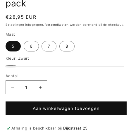
pack
Normale
€28,95 EUR
prijs
Belastingen inbegrepen.
Verzendkosten
worden berekend bij de checkout.
Maat
5
6
7
8
Kleur:
Zwart
Zwart
Wit
Aantal
Aantal
Aantal
verlagen
verhogen
voor
voor
Sloggi
Sloggi
Aan winkelwagen toevoegen
men
men
GO
GO
ABC
ABC
Afhaling is beschikbaar bij
Dijkstraat 25