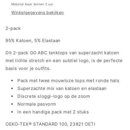
2.0
2.0
Meestal klaar binnen 2 uur
Heren
Heren
Winkelgegevens bekijken
Tank
Tank
Top
Top
-
-
2-pack
hemd
hemd
-
-
95% Katoen, 5% Elastaan
2-
2-
pack
pack
Dit 2-pack GO ABC tanktops van superzacht katoen
met lichte stretch en een subtiel logo, is de perfecte
basis voor je outfits.
Pack met twee mouwloze tops met ronde hals
Superzachte mix van katoen en elastaan
Discrete sloggi-logo op de zoom
Normale pasvorm
In een handige pack met 2 stuks
OEKO-TEX® STANDARD 100, 23821 OETI