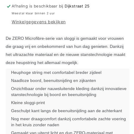
2.0
2.0
Afhaling is beschikbaar bij
Dijkstraat 25
Hipstring
Hipstring
Meestal klaar binnen 2 uur
-
-
Winkelgegevens bekijken
3
3
kleuren
kleuren
De ZERO Microfibre-serie van sloggi is gemaakt voor vrouwen
die graag vrij en onbekommerd van hun dag genieten. Dankzij
het ultrazachte materiaal en de nieuwe stanstechnologie maakt
deze heupstring het allemaal mogelijk.
Heuphoge string met comfortabel breder zijdeel
Naadloze boord, beenuitsnijding en zijkanten
Onzichtbaar onder nauwsluitende kleding dankzij innovatieve
stanstechnologie bij boord en beenuitsnijding
Kleine sloggi-print
Geschulpt kant langs de beenuitsnijding aan de achterkant
Nog meer draagcomfort dankzij comfortabele zachte voering
in het kruis zonder naden
Gemaakt van uiterst licht en dun ZERO-materiaal met