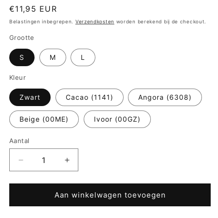
Normale
€11,95 EUR
prijs
Belastingen inbegrepen.
Verzendkosten
worden berekend bij de checkout.
Grootte
S
M
L
Kleur
Zwart
Cacao (1141)
Angora (6308)
Beige (00ME)
Ivoor (00GZ)
Aantal
Aantal
Aantal
verlagen
verhogen
voor
voor
sloggi
sloggi
Aan winkelwagen toevoegen
ZERO
ZERO
Microfibre
Microfibre