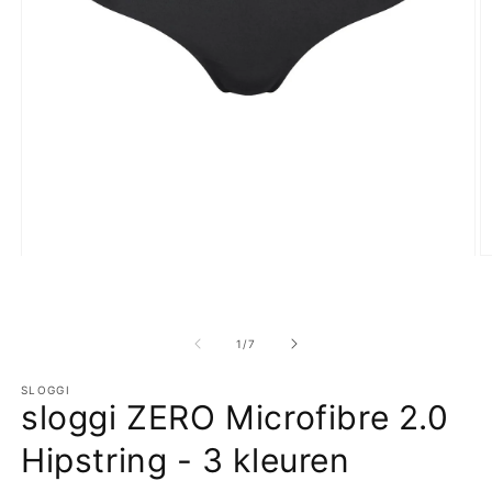
Media
M
1
2
openen
o
in
in
modaal
m
van
1
/
7
SLOGGI
sloggi ZERO Microfibre 2.0
Hipstring - 3 kleuren