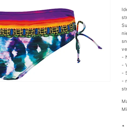
Id
st
Su
ni
sn
ve
- 
- 
- 
- 
st
Ma
Mi