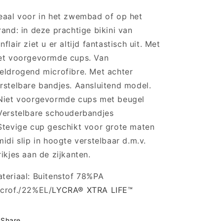
Multicolor
Multicolor
eaal voor in het zwembad of op het
rand: in deze prachtige bikini van
nflair ziet u er altijd fantastisch uit. Met
et voorgevormde cups. Van
eldrogend microfibre. Met achter
rstelbare bandjes. Aansluitend model.
Niet voorgevormde cups met beugel
Verstelbare schouderbandjes
Stevige cup geschikt voor grote maten
midi slip in hoogte verstelbaar d.m.v.
rikjes aan de zijkanten.
teriaal: Buitenstof 78%PA
crof./22%EL/
LYCRA®
XTRA LIFE™
Share