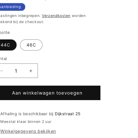
ijs
Aanbieding
lastingen inbegrepen.
Verzendkosten
worden
rekend bij de checkout.
ootte
44C
46C
ntal
Aantal
Aantal
verlagen
verhogen
voor
voor
Sunflair
Sunflair
Aan winkelwagen toevoegen
beugel
beugel
Bikini
Bikini
-
-
Afhaling is beschikbaar bij
Dijkstraat 25
21007
21007
Meestal klaar binnen 2 uur
-
-
Winkelgegevens bekijken
Nachtblauw
Nachtblauw