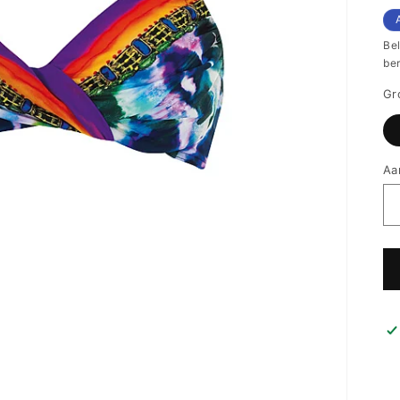
pr
Be
be
Gr
Aa