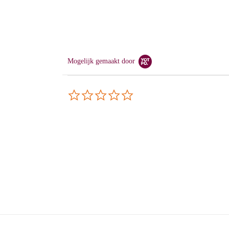
Mogelijk gemaakt door
0.0
star
rating