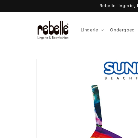
Meteen
Rebelle lingerie,
naar de
content
Lingerie
Ondergoed
Ga direct naar
productinformatie