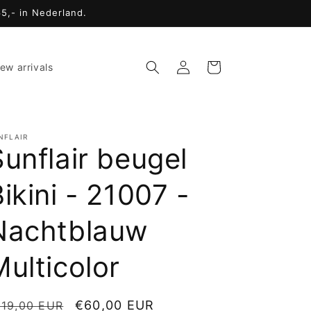
65,- in Nederland.
Inloggen
Winkelwagen
ew arrivals
NFLAIR
Sunflair beugel
ikini - 21007 -
Nachtblauw
Multicolor
ormale
Aanbiedingsprijs
€60,00 EUR
119,00 EUR