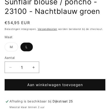
Sunflair blouse / poncho -
23100 - Nachtblauw groen
Normale
€54,95 EUR
prijs
Belastingen inbegrepen.
Verzendkosten
worden berekend bij de checkout.
Maat
Variant
M
L
uitverkocht
of
niet
Aantal
beschikbaar
Aantal
Aantal
verlagen
verhogen
voor
voor
Sunflair
Sunflair
Aan winkelwagen toevoegen
blouse
blouse
/
/
poncho
poncho
Afhaling is beschikbaar bij
Dijkstraat 25
-
-
Meestal klaar binnen 2 uur