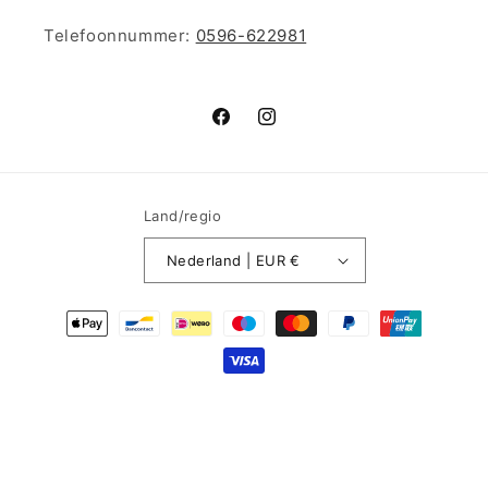
Telefoonnummer:
0596-622981
Facebook
Instagram
Land/regio
Nederland | EUR €
Betaalmethoden
© 2026,
Rebelle Lingerie
Powered by Shopify
Terugbetalingsbeleid
Privacybeleid
Algemene voorwaarden
Verzendbeleid
Contactgegevens