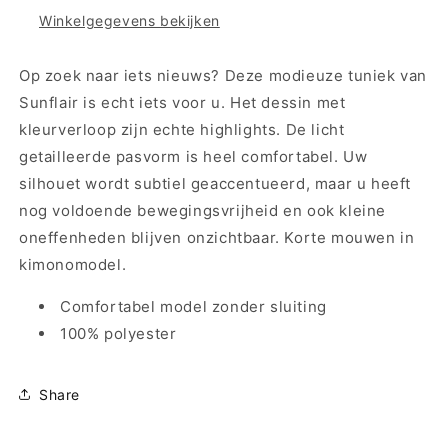
23100
23100
Winkelgegevens bekijken
-
-
Nachtblauw
Nachtblauw
groen
groen
Op zoek naar iets nieuws? Deze modieuze tuniek van
Sunflair is echt iets voor u. Het dessin met
kleurverloop zijn echte highlights. De licht
getailleerde pasvorm is heel comfortabel. Uw
silhouet wordt subtiel geaccentueerd, maar u heeft
nog voldoende bewegingsvrijheid en ook kleine
oneffenheden blijven onzichtbaar. Korte mouwen in
kimonomodel.
Comfortabel model zonder sluiting
100% polyester
Share