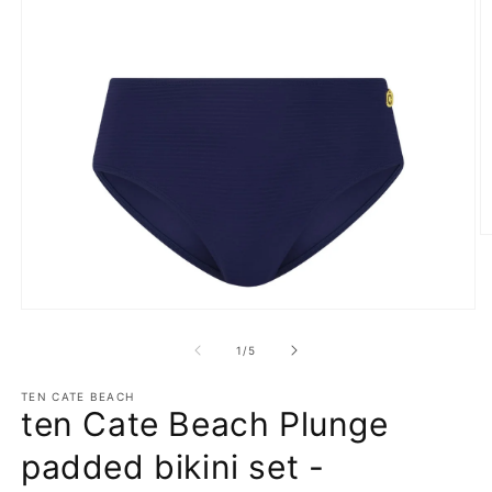
M
2
o
in
m
Media
1
openen
van
1
/
5
in
modaal
TEN CATE BEACH
ten Cate Beach Plunge
padded bikini set -