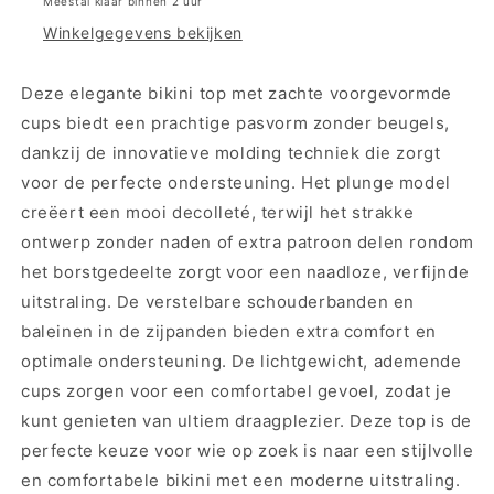
Meestal klaar binnen 2 uur
bikini
bikini
Winkelgegevens bekijken
set
set
-
-
60659/60665
60659/60665
Deze elegante bikini top met zachte voorgevormde
-
-
cups biedt een prachtige pasvorm zonder beugels,
Ink
Ink
dankzij de innovatieve molding techniek die zorgt
Blue
Blue
(1640)
(1640)
voor de perfecte ondersteuning. Het plunge model
creëert een mooi decolleté, terwijl het strakke
ontwerp zonder naden of extra patroon delen rondom
het borstgedeelte zorgt voor een naadloze, verfijnde
uitstraling. De verstelbare schouderbanden en
baleinen in de zijpanden bieden extra comfort en
optimale ondersteuning. De lichtgewicht, ademende
cups zorgen voor een comfortabel gevoel, zodat je
kunt genieten van ultiem draagplezier. Deze top is de
perfecte keuze voor wie op zoek is naar een stijlvolle
en comfortabele bikini met een moderne uitstraling.