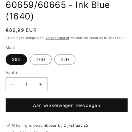
60659/60665 - Ink Blue
(1640)
Normale
€89,99 EUR
prijs
Belastingen inbegrepen.
Verzendkosten
worden berekend bij de checkout.
Maat
36D
40D
42D
Aantal
Aantal
Aantal
verlagen
verhogen
voor
voor
ten
ten
Aan winkelwagen toevoegen
Cate
Cate
Beach
Beach
Plunge
Plunge
Afhaling is beschikbaar bij
Dijkstraat 25
padded
padded