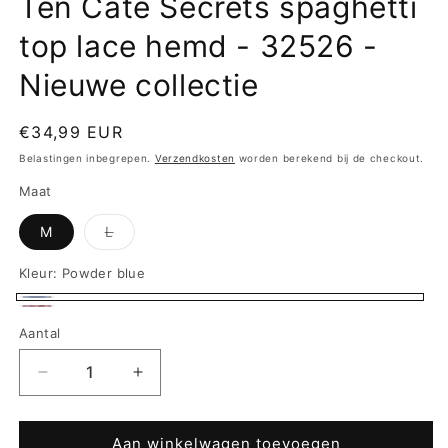
Ten Cate Secrets spaghetti
top lace hemd - 32526 -
Nieuwe collectie
Normale
€34,99 EUR
prijs
Belastingen inbegrepen.
Verzendkosten
worden berekend bij de checkout.
Maat
Variant
M
L
uitverkocht
of
niet
Kleur:
Powder blue
beschikbaar
Powder
Lace
Aantal
blue
print
Aantal
Aantal
verlagen
verhogen
voor
voor
Ten
Ten
Aan winkelwagen toevoegen