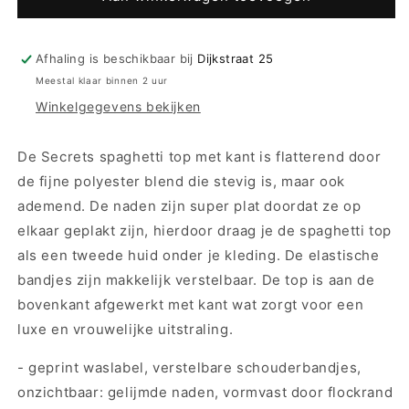
Cate
Cate
Secrets
Secrets
spaghetti
spaghetti
Afhaling is beschikbaar bij
Dijkstraat 25
top
top
Meestal klaar binnen 2 uur
lace
lace
Winkelgegevens bekijken
hemd
hemd
-
-
32526
32526
De Secrets spaghetti top met kant is flatterend door
-
-
de fijne polyester blend die stevig is, maar ook
Nieuwe
Nieuwe
ademend. De naden zijn super plat doordat ze op
collectie
collectie
elkaar geplakt zijn, hierdoor draag je de spaghetti top
als een tweede huid onder je kleding. De elastische
bandjes zijn makkelijk verstelbaar. De top is aan de
bovenkant afgewerkt met kant wat zorgt voor een
luxe en vrouwelijke uitstraling.
- geprint waslabel, verstelbare schouderbandjes,
onzichtbaar: gelijmde naden, vormvast door flockrand