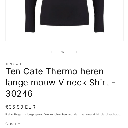
Media
M
1
2
openen
o
van
1
/
3
in
in
modaal
m
TEN CATE
Ten Cate Thermo heren
lange mouw V neck Shirt -
30246
Normale
€35,99 EUR
prijs
Belastingen inbegrepen.
Verzendkosten
worden berekend bij de checkout.
Grootte