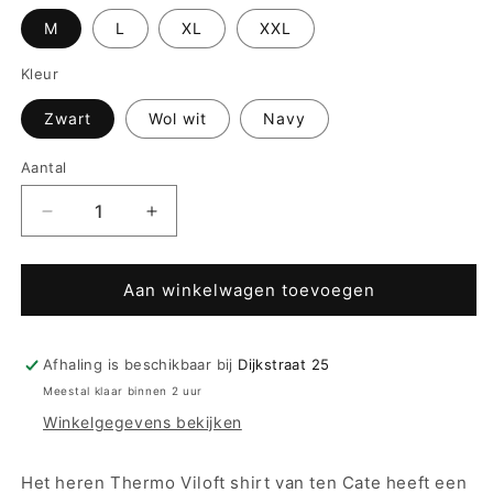
M
L
XL
XXL
Kleur
Zwart
Wol wit
Navy
Aantal
Aantal
Aantal
verlagen
verhogen
voor
voor
Ten
Ten
Aan winkelwagen toevoegen
Cate
Cate
Thermo
Thermo
heren
heren
Afhaling is beschikbaar bij
Dijkstraat 25
lange
lange
Meestal klaar binnen 2 uur
mouw
mouw
Winkelgegevens bekijken
V
V
neck
neck
Shirt
Shirt
Het heren Thermo Viloft shirt van ten Cate heeft een