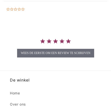
0.0
star
rating
WEES DE EERSTE OM EEN REVIEW TE SCHRIJVEN
De winkel
Home
Over ons