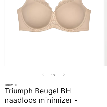
Media
M
1
2
openen
o
van
1
/
8
in
in
modaal
m
TRIUMPH
Triumph Beugel BH
naadloos minimizer -