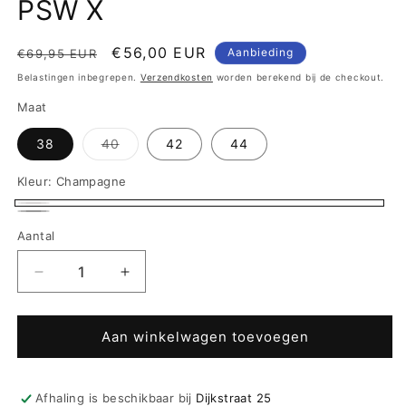
PSW X
Normale
Aanbiedingsprijs
€56,00 EUR
Aanbieding
€69,95 EUR
prijs
Belastingen inbegrepen.
Verzendkosten
worden berekend bij de checkout.
Maat
Variant
38
40
42
44
uitverkocht
of
niet
Kleur:
Champagne
beschikbaar
Champagne
Zwart
Variant
Aantal
uitverkocht
of
Aantal
Aantal
niet
verlagen
verhogen
voor
voor
beschikbaar
Triumph
Triumph
Aan winkelwagen toevoegen
shortama
shortama
spaghetti
spaghetti
bandjes
bandjes
Afhaling is beschikbaar bij
Dijkstraat 25