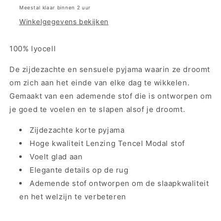
-
-
Meestal klaar binnen 2 uur
Silky
Silky
Winkelgegevens bekijken
Sensuality
Sensuality
PSW
PSW
X
X
100% lyocell
De zijdezachte en sensuele pyjama waarin ze droomt
om zich aan het einde van elke dag te wikkelen.
Gemaakt van een ademende stof die is ontworpen om
je goed te voelen en te slapen alsof je droomt.
Zijdezachte korte pyjama
Hoge kwaliteit Lenzing Tencel Modal stof
Voelt glad aan
Elegante details op de rug
Ademende stof ontworpen om de slaapkwaliteit
en het welzijn te verbeteren