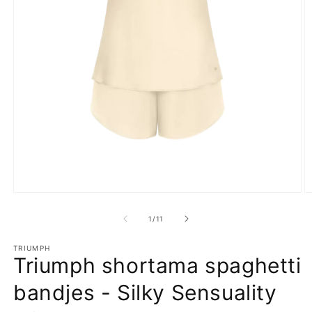
Media
M
1
2
openen
o
van
1
/
11
in
in
modaal
m
TRIUMPH
Triumph shortama spaghetti
bandjes - Silky Sensuality