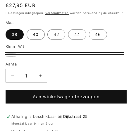
Normale
€27,95 EUR
prijs
Belastingen inbegrepen.
Verzendkosten
worden berekend bij de checkout.
Maat
38
40
42
44
46
Kleur:
Wit
Wit
Zwart
Aantal
Aantal
Aantal
verlagen
verhogen
voor
voor
Triumph
Triumph
Aan winkelwagen toevoegen
Tailleslip
Tailleslip
-
-
Amourette
Amourette
Afhaling is beschikbaar bij
Dijkstraat 25
Maxi
Maxi
Meestal klaar binnen 2 uur
-
-