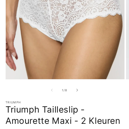
Media
M
1
2
openen
o
van
1
/
8
in
in
modaal
m
TRIUMPH
Triumph Tailleslip -
Amourette Maxi - 2 Kleuren