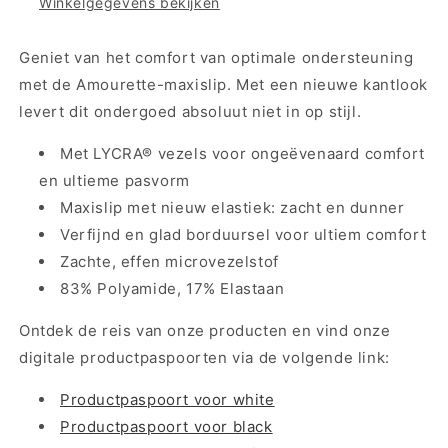
Winkelgegevens bekijken
2
2
Kleuren
Kleuren
Geniet van het comfort van optimale ondersteuning
met de Amourette-maxislip. Met een nieuwe kantlook
levert dit ondergoed absoluut niet in op stijl.
Met LYCRA® vezels voor ongeëvenaard comfort
en ultieme pasvorm
Maxislip met nieuw elastiek: zacht en dunner
Verfijnd en glad borduursel voor ultiem comfort
Zachte, effen microvezelstof
83% Polyamide, 17% Elastaan
Ontdek de reis van onze producten en vind onze
digitale productpaspoorten via de volgende link:
Productpaspoort voor white
Productpaspoort voor black