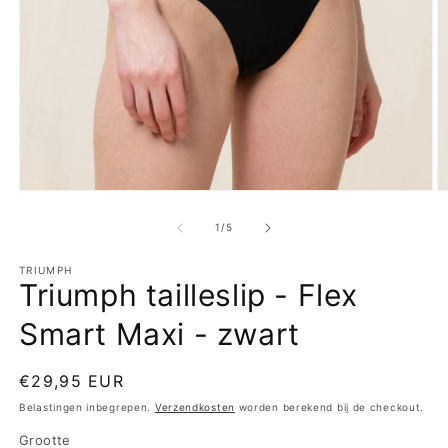
Media
M
1
2
openen
o
van
1
/
5
in
in
modaal
m
TRIUMPH
Triumph tailleslip - Flex
Smart Maxi - zwart
Normale
€29,95 EUR
prijs
Belastingen inbegrepen.
Verzendkosten
worden berekend bij de checkout.
Grootte