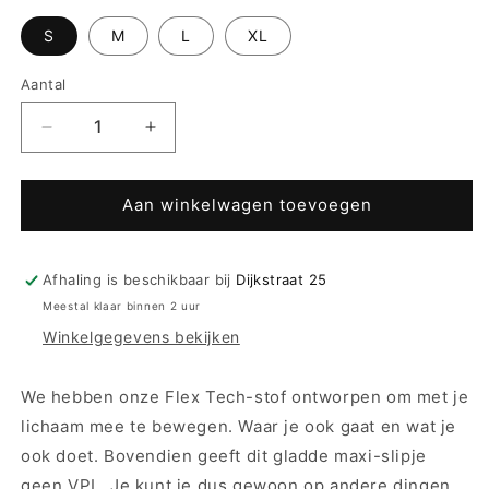
S
M
L
XL
Aantal
Aantal
Aantal
verlagen
verhogen
voor
voor
Triumph
Triumph
Aan winkelwagen toevoegen
tailleslip
tailleslip
-
-
Flex
Flex
Afhaling is beschikbaar bij
Dijkstraat 25
Smart
Smart
Meestal klaar binnen 2 uur
Maxi
Maxi
Winkelgegevens bekijken
-
-
zwart
zwart
We hebben onze Flex Tech-stof ontworpen om met je
lichaam mee te bewegen. Waar je ook gaat en wat je
ook doet. Bovendien geeft dit gladde maxi-slipje
geen VPL. Je kunt je dus gewoon op andere dingen