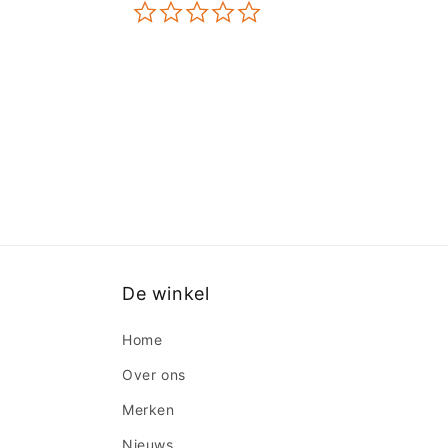
0.0
star
rating
De winkel
Home
Over ons
Merken
Nieuws