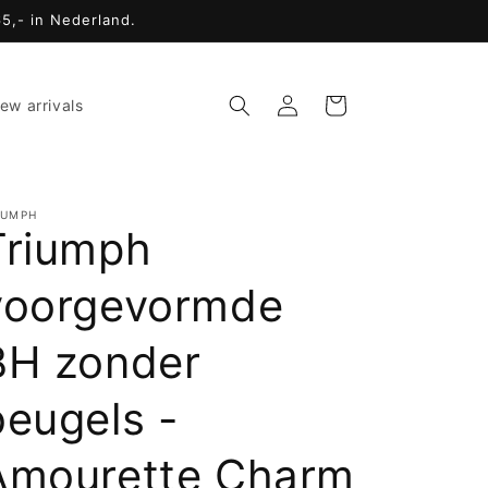
65,- in Nederland.
Inloggen
Winkelwagen
ew arrivals
IUMPH
Triumph
voorgevormde
BH zonder
beugels -
Amourette Charm