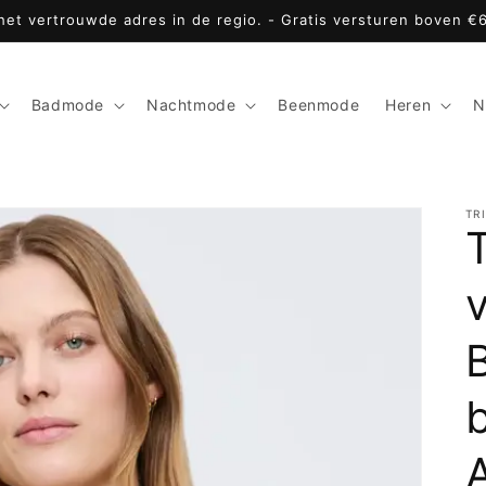
 het vertrouwde adres in de regio. - Gratis versturen boven €
Badmode
Nachtmode
Beenmode
Heren
N
TR