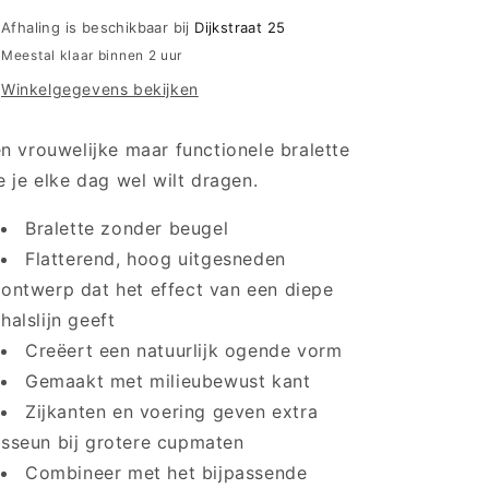
zonder
zonder
Afhaling is beschikbaar bij
Dijkstraat 25
beugels
beugels
Meestal klaar binnen 2 uur
-
-
Winkelgegevens bekijken
Amourette
Amourette
Charm
Charm
P
P
n vrouwelijke maar functionele bralette
-
-
e je elke dag wel wilt dragen.
00JO
00JO
Ink
Ink
Gray
Bralette zonder beugel
Gray
Flatterend, hoog uitgesneden
ontwerp dat het effect van een diepe
halslijn geeft
Creëert een natuurlijk ogende vorm
Gemaakt met milieubewust kant
Zijkanten en voering geven extra
sseun bij grotere cupmaten
Combineer met het bijpassende