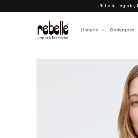
Meteen
Rebelle lingerie,
naar de
content
Lingerie
Ondergoed
Ga direct naar
productinformatie