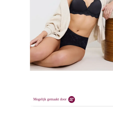
Media
4
openen
in
modaal
Mogelijk gemaakt door