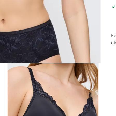
Ee
di