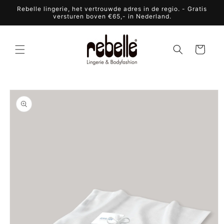
Meteen
Rebelle lingerie, het vertrouwde adres in de regio. - Gratis
naar de
versturen boven €65,- in Nederland.
content
Winkelwagen
a direct naar
roductinformatie