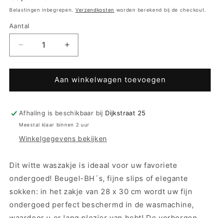
prijs
Belastingen inbegrepen.
Verzendkosten
worden berekend bij de checkout.
Aantal
Aantal
Aantal
verlagen
verhogen
voor
voor
Anita
Anita
Aan winkelwagen toevoegen
comfort
comfort
Waszakje
Waszakje
Afhaling is beschikbaar bij
Dijkstraat 25
Meestal klaar binnen 2 uur
Winkelgegevens bekijken
Dit witte waszakje is ideaal voor uw favoriete
ondergoed! Beugel-BH´s, fijne slips of elegante
sokken: in het zakje van 28 x 30 cm wordt uw fijn
ondergoed perfect beschermd in de wasmachine,
waardoor u er lang plezier van hebt! De verborgen,