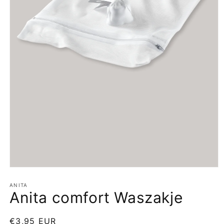
Media
1
openen
ANITA
Anita comfort Waszakje
in
modaal
Normale
€3,95 EUR